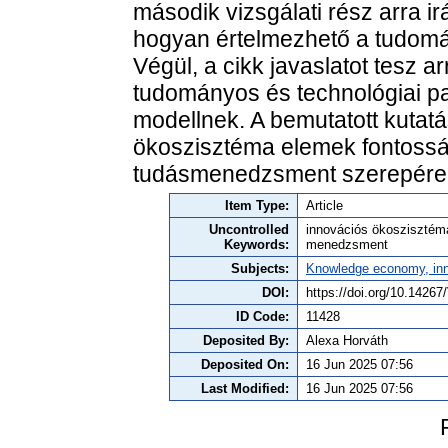
második vizsgálati rész arra ir
hogyan értelmezhető a tudomán
Végül, a cikk javaslatot tesz a
tudományos és technológiai par
modellnek. A bemutatott kutat
ökoszisztéma elemek fontosság
tudásmenedzsment szerepére
Item Type:
Article
Uncontrolled
innovációs ökoszisztéma
Keywords:
menedzsment
Subjects:
Knowledge economy, inn
DOI:
https://doi.org/10.142
ID Code:
11428
Deposited By:
Alexa Horváth
Deposited On:
16 Jun 2025 07:56
Last Modified:
16 Jun 2025 07:56