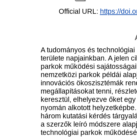
Official URL:
https://doi
A tudományos és technológiai
területe napjainkban. A jelen 
parkok működési sajátosságai
nemzetközi parkok példái alap
innovációs ökoszisztémák rend
megállapításokat tenni, részle
keresztül, elhelyezve őket eg
nyomán alkotott helyzetképbe. 
három kutatási kérdés tárgyalá
a szerzők leíró módszere alap
technológiai parkok működésér