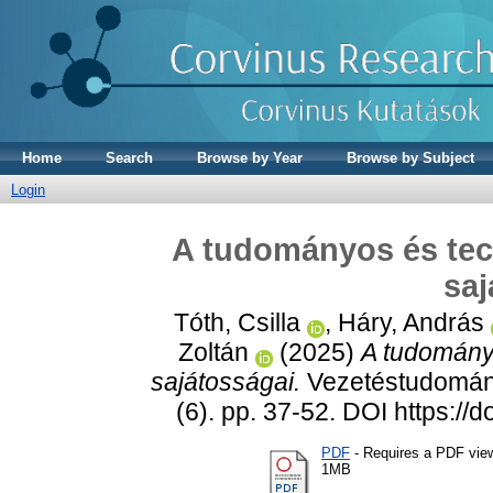
Home
Search
Browse by Year
Browse by Subject
Login
A tudományos és tec
saj
Tóth, Csilla
,
Háry, András
Zoltán
(2025)
A tudomány
sajátosságai.
Vezetéstudomán
(6). pp. 37-52. DOI https:/
PDF
- Requires a PDF vie
1MB