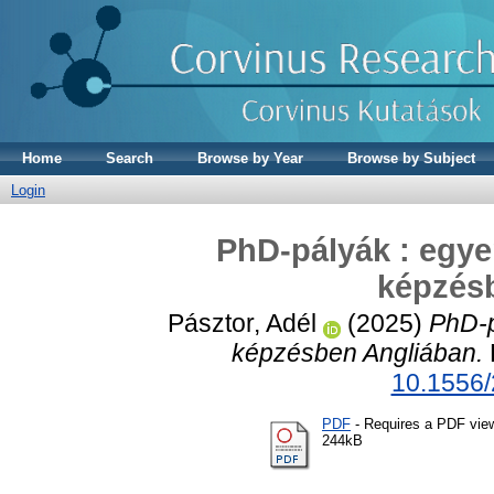
Home
Search
Browse by Year
Browse by Subject
Login
PhD-pályák : egyen
képzés
Pásztor, Adél
(2025)
PhD-p
képzésben Angliában.
10.1556
PDF
- Requires a PDF vie
244kB