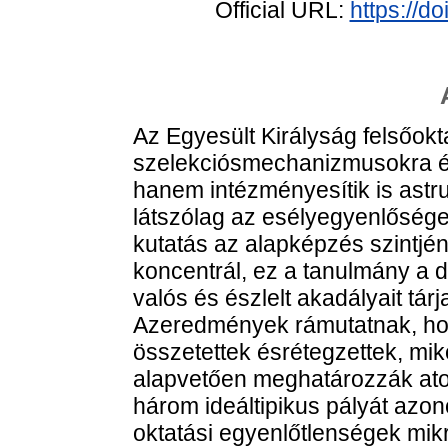
Official URL:
https://d
Az Egyesült Királyság felsőokt
szelekciósmechanizmusokra ép
hanem intézményesítik is astr
látszólag az esélyegyenlőségel
kutatás az alapképzés szintj
koncentrál, ez a tanulmány a 
valós és észlelt akadályait tárj
Azeredmények rámutatnak, hogy
összetettek ésrétegzettek, mi
alapvetően meghatározzák atov
három ideáltipikus pályát azon
oktatási egyenlőtlenségek mikr