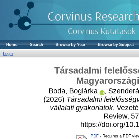
Home
Search
Browse by Year
Browse by Subject
Login
Társadalmi felelőss
Magyarországi 
Boda, Boglárka
,
Szenderá
(2026)
Társadalmi felelősségv
vállalati gyakorlatok.
Vezeté
Review, 57
https://doi.org/1
PDF
- Requires a PDF vie