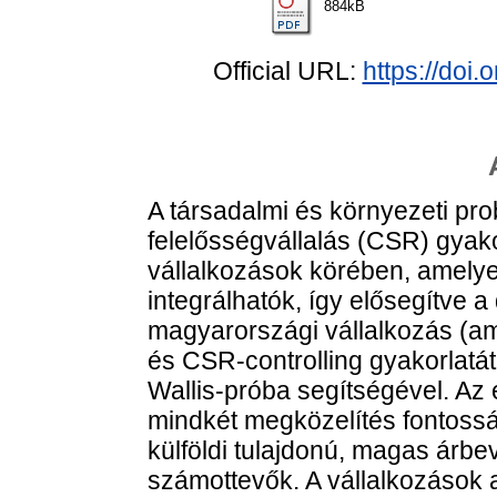
884kB
Official URL:
https://doi
A társadalmi és környezeti pr
felelősségvállalás (CSR) gyako
vállalkozások körében, amelyek
integrálhatók, így elősegítve 
magyarországi vállalkozás (am
és CSR-controlling gyakorlatá
Wallis-próba segítségével. Az
mindkét megközelítés fontosság
külföldi tulajdonú, magas árbe
számottevők. A vállalkozások a