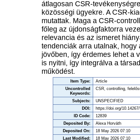
átlagosan CSR-tevékenységre,
közösségi ügyekre. A CSR-kiad
mutattak. Maga a CSR-controlli
főleg az újdonságfaktorra veze
relevancia és az ismeret hiánya
tendenciák arra utalnak, hogy
jövőben, így érdemes lehet a v
is nyitni, így integrálva a társ
működést.
Item Type:
Article
Uncontrolled
CSR, controlling, felelő
Keywords:
Subjects:
UNSPECIFIED
DOI:
https://doi.org/10.142
ID Code:
12839
Deposited By:
Alexa Horváth
Deposited On:
18 May 2026 07:10
Last Modified:
18 May 2026 07:10