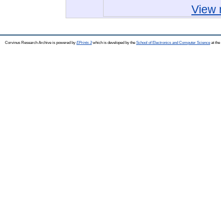
View 
Corvinus Research Archive is powered by
EPrints 3
which is developed by the
School of Electronics and Computer Science
at the