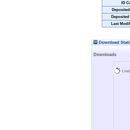
ID C
Deposited
Deposited
Last Modif
Download Stati
Downloads
Load