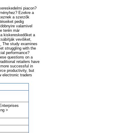
skereskedelmi piacon?
ítményhez? Ezekre a
ekeznek a szerzők
téseiket pedig
többnyire valamivel
se terén már
 a kiskereskedőket a
sábítják vevőiket,
___ The study examines
t struggling with the
ncial performance?
hese questions on a
aditional retailers have
e more successful in
ce productivity, but
w electronic traders
Enterprises
ing >