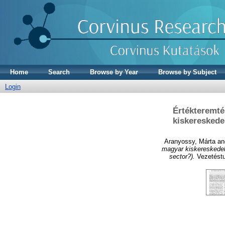
Home
Search
Browse by Year
Browse by Subject
Login
Értékteremté
kiskereskede
Aranyossy, Márta
a
magyar kiskereskedele
sector?).
Vezetéstu