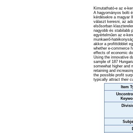
Kimutatható-e az e-ker
A hagyományos bolti é
kérdésekre a magyar I
választ keresni, az ad
elsősorban klaszterele
nagyobb és stabilabb p
egyértelműen az e-ker
munkaerő-hatékonyság 
akkor a profittöbblet 
whether e-commerce has
effects of economic dow
Using the innovative d
sample of 187 Hungarian
somewhat higher and mor
retaining and increasi
the possible profit sur
typically attract their
Item T
Uncontro
Keywo
Divisi
Subje