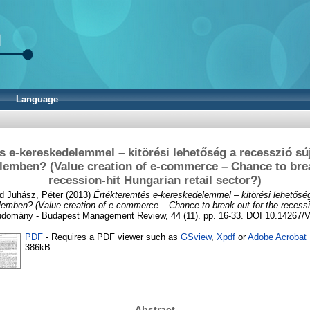
Language
s e-kereskedelemmel – kitörési lehetőség a recesszió sú
lemben? (Value creation of e-commerce – Chance to brea
recession-hit Hungarian retail sector?)
nd
Juhász, Péter
(2013)
Értékteremtés e-kereskedelemmel – kitörési lehetőség
mben? (Value creation of e-commerce – Chance to break out for the recessio
domány - Budapest Management Review, 44 (11). pp. 16-33. DOI 10.14267
PDF
- Requires a PDF viewer such as
GSview
,
Xpdf
or
Adobe Acrobat
386kB
Abstract