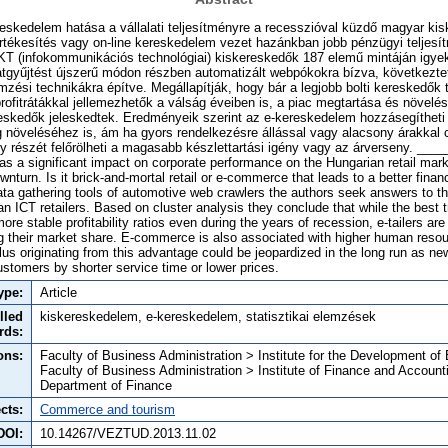
eskedelem hatása a vállalati teljesítményre a recesszióval küzdő magyar ki
rtékesítés vagy on-line kereskedelem vezet hazánkban jobb pénzügyi teljes
KT (infokommunikációs technológiai) kiskereskedők 187 elemű mintáján igy
atgyűjtést újszerű módon részben automatizált webpókokra bízva, következte
mzési technikákra építve. Megállapítják, hogy bár a legjobb bolti kereskedők 
rofitrátákkal jellemezhetők a válság éveiben is, a piac megtartása és növelé
eskedők jeleskedtek. Eredményeik szerint az e-kereskedelem hozzásegítheti
növeléséhez is, ám ha gyors rendelkezésre állással vagy alacsony árakkal c
egy részét felőrölheti a magasabb készlettartási igény vagy az árverseny. __
 a significant impact on corporate performance on the Hungarian retail marke
nturn. Is it brick-and-mortal retail or e-commerce that leads to a better fina
ata gathering tools of automotive web crawlers the authors seek answers to t
 ICT retailers. Based on cluster analysis they conclude that while the best tr
e stable profitability ratios even during the years of recession, e-tailers ar
ng their market share. E-commerce is also associated with higher human resour
plus originating from this advantage could be jeopardized in the long run as ne
 customers by shorter service time or lower prices.
ype:
Article
lled
kiskereskedelem, e-kereskedelem, statisztikai elemzések
rds:
ons:
Faculty of Business Administration > Institute for the Development of 
Faculty of Business Administration > Institute of Finance and Account
Department of Finance
cts:
Commerce and tourism
DOI:
10.14267/VEZTUD.2013.11.02