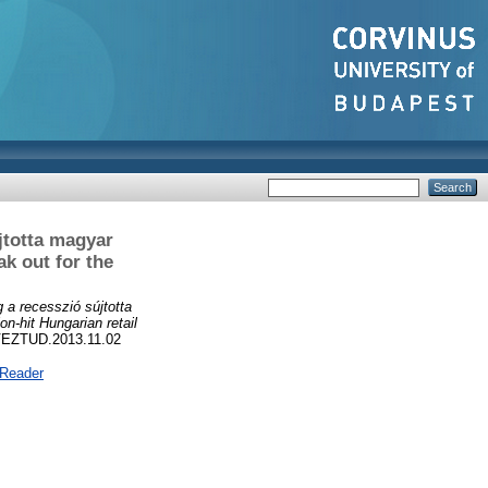
jtotta magyar
k out for the
 a recesszió sújtotta
n-hit Hungarian retail
/VEZTUD.2013.11.02
 Reader