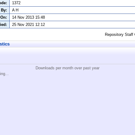
ode:
1372
 By:
A H
 On:
14 Nov 2013 15:48
ied:
25 Nov 2021 12:12
Repository Staff
stics
Downloads per month over past year
ing...