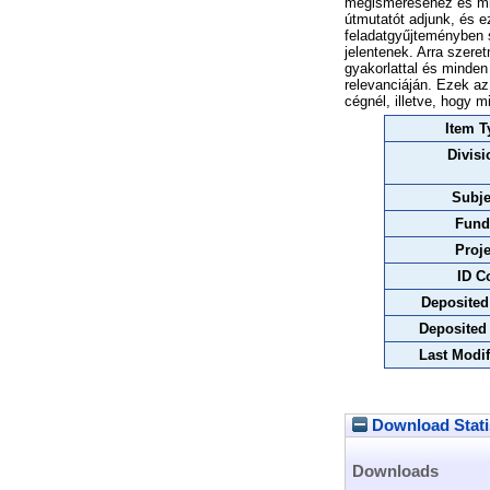
megismeréséhez és min
útmutatót adjunk, és ez
feladatgyűjteményben s
jelentenek. Arra szere
gyakorlattal és minde
relevanciáján. Ezek az
cégnél, illetve, hogy m
Item T
Divisi
Subje
Fund
Proje
ID C
Deposited
Deposited
Last Modif
Download Stati
Downloads