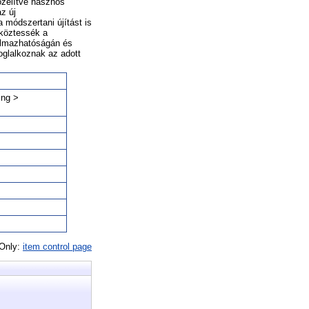
özelítve hasznos
az új
 módszertani újítást is
tköztessék a
kalmazhatóságán és
oglalkoznak az adott
ing >
 Only:
item control page