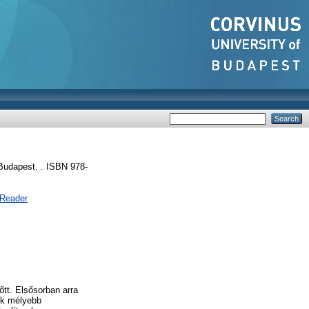
udapest. . ISBN 978-
 Reader
tt. Elsősorban arra
ök mélyebb