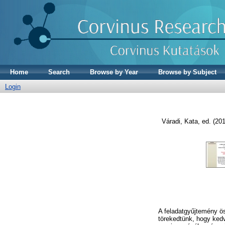
Home
Search
Browse by Year
Browse by Subject
Login
Váradi, Kata
, ed. (20
A feladatgyűjtemény ö
törekedtünk, hogy ked