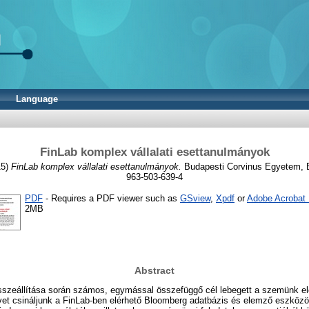
Language
FinLab komplex vállalati esettanulmányok
15)
FinLab komplex vállalati esettanulmányok.
Budapesti Corvinus Egyetem, B
963-503-639-4
PDF
- Requires a PDF viewer such as
GSview
,
Xpdf
or
Adobe Acrobat
2MB
Abstract
sszeállítása során számos, egymással összefüggő cél lebegett a szemünk elő
vet csináljunk a FinLab-ben elérhető Bloomberg adatbázis és elemző eszköz