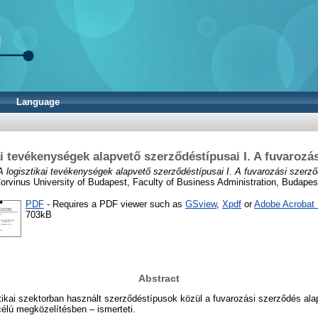
Language
ai tevékenységek alapvető szerződéstípusai I. A fuvarozá
A logisztikai tevékenységek alapvető szerződéstípusai I. A fuvarozási szerző
orvinus University of Budapest, Faculty of Business Administration, Budapes
PDF
- Requires a PDF viewer such as
GSview
,
Xpdf
or
Adobe Acrobat
703kB
Abstract
tikai szektorban használt szerződéstípusok közül a fuvarozási szerződés alap
célú megközelítésben – ismerteti.