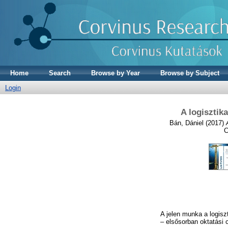
Home
Search
Browse by Year
Browse by Subject
Login
A logisztik
Bán, Dániel
(2017)
C
A jelen munka a logisz
– elsősorban oktatási 