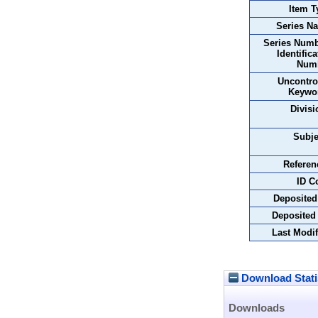
Item T
Series N
Series Numb
Identifica
Num
Uncontro
Keywo
Divisi
Subje
Referen
ID C
Deposited
Deposited
Last Modif
Download Stati
Downloads