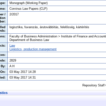
ype:
Monograph (Working Paper)
ame:
Corvinus Law Papers (CLP)
er /
2/2017
tion
ber:
lled
logisztika, fuvarozás, árutovábbítás, felelősség, kártérítés
rds:
ons:
Faculty of Business Administration > Institute of Finance and Account
Department of Business Law
cts:
Law
Logistics, production management
ces:
ode:
2829
 By:
A H
 On:
03 May 2017 14:28
ied:
03 May 2017 14:31
Repository Staff
stics