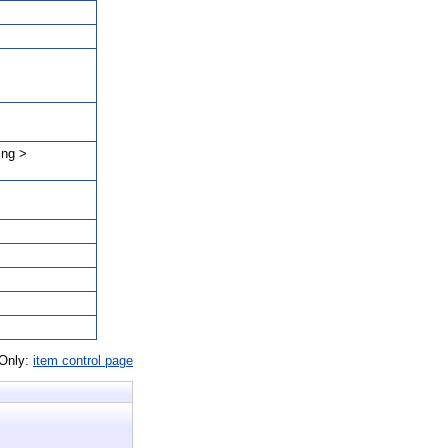
ing >
 Only:
item control page