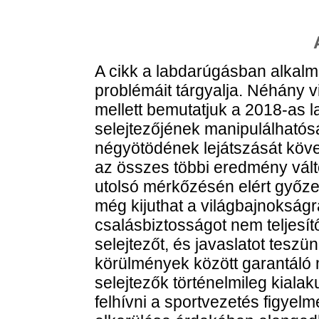
A cikk a labdarúgásban alkalm
problémáit tárgyalja. Néhány v
mellett bemutatjuk a 2018-as 
selejtezőjének manipulálható
négyötödének lejátszását köve
az összes többi eredmény vált
utolsó mérkőzésén elért győzel
még kijuthat a világbajnokságr
csalásbiztosságot nem teljesít
selejtezőt, és javaslatot tesz
körülmények között garantáló 
selejtezők történelmileg kialak
felhívni a sportvezetés figyelm