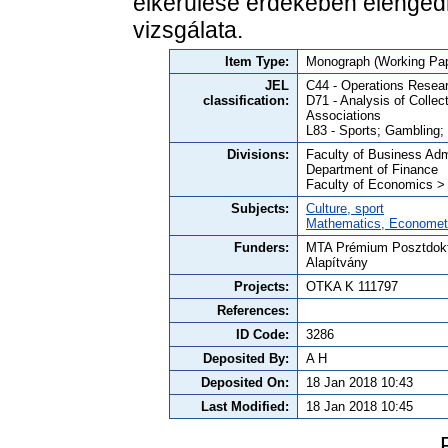
elkerülése érdekében elenged
vizsgálata.
Item Type:
Monograph (Working Pap
JEL
C44 - Operations Resear
classification:
D71 - Analysis of Colle
Associations
L83 - Sports; Gambling;
Divisions:
Faculty of Business Admi
Department of Finance
Faculty of Economics >
Subjects:
Culture, sport
Mathematics, Economet
Funders:
MTA Prémium Posztdokto
Alapítvány
Projects:
OTKA K 111797
References:
ID Code:
3286
Deposited By:
A H
Deposited On:
18 Jan 2018 10:43
Last Modified:
18 Jan 2018 10:45