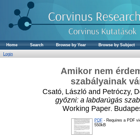
Home
Search
Browse by Year
Browse by Subject
Login
Amikor nem érdem
szabályainak vá
Csató, László
and
Petróczy, D
győzni: a labdarúgás szab
Working Paper. Budapes
PDF
- Requires a PDF v
550kB