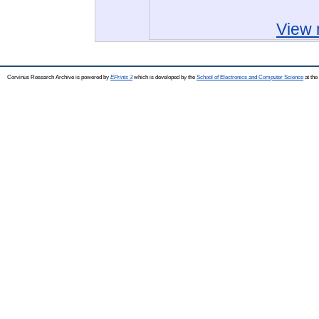
View 
Corvinus Research Archive is powered by
EPrints 3
which is developed by the
School of Electronics and Computer Science
at the