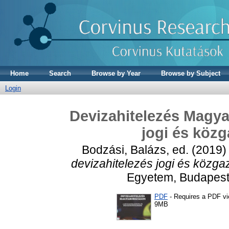
Home
Search
Browse by Year
Browse by Subject
Login
Devizahitelezés Magya
jogi és köz
Bodzási, Balázs
, ed. (2019
devizahitelezés jogi és közg
Egyetem, Budapest
PDF
- Requires a PDF v
9MB