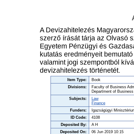
A Devizahitelezés Magyarorsz
szerző írását tárja az Olvasó 
Egyetem Pénzügyi és Gazdasá
kutatás eredményeit bemutató
valamint jogi szempontból kív
devizahitelezés történetét.
Item Type:
Book
Divisions:
Faculty of Business Admi
Department of Business
Subjects:
Law
Finance
Funders:
Igazságügyi Minisztéri
ID Code:
4108
Deposited By:
A H
Deposited On:
06 Jun 2019 10:15