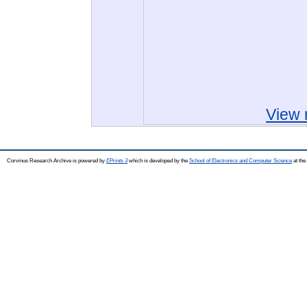
View 
Corvinus Research Archive is powered by
EPrints 3
which is developed by the
School of Electronics and Computer Science
at the