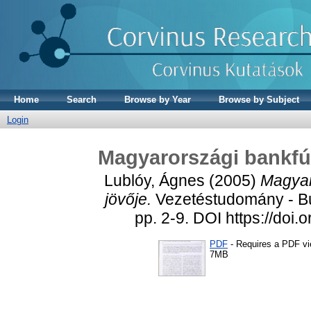
Home
Search
Browse by Year
Browse by Subject
Login
Magyarországi bankfúz
Lublóy, Ágnes
(2005)
Magyar
jövője.
Vezetéstudomány - B
pp. 2-9. DOI https://do
PDF
- Requires a PDF v
7MB