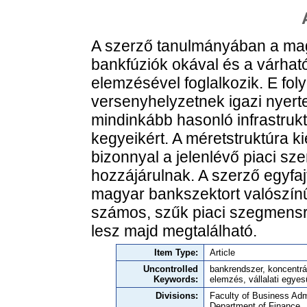
A szerző tanulmányában a mag
bankfúziók okával és a várható
elemzésével foglalkozik. E fo
versenyhelyzetnek igazi nyerte
mindinkább hasonló infrastru
kegyeikért. A méretstruktúra 
bizonnyal a jelenlévő piaci szer
hozzájárulnak. A szerző egyfajt
magyar bankszektort valószínűs
számos, szűk piaci szegmensr
lesz majd megtalálható.
Item Type:
Article
Uncontrolled
bankrendszer, koncentrá
Keywords:
elemzés, vállalati egyes
Divisions:
Faculty of Business Admi
Department of Finance