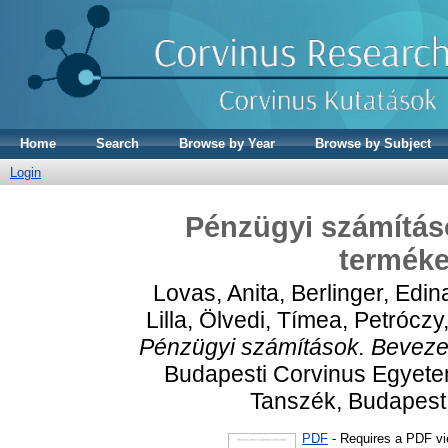
Home
Search
Browse by Year
Browse by Subject
Login
Pénzügyi számítás
terméke
Lovas, Anita
,
Berlinger, Edin
Lilla
,
Ölvedi, Tímea
,
Petróczy
Pénzügyi számítások. Bevezet
Budapesti Corvinus Egyetem
Tanszék, Budapest
PDF
- Requires a PDF v