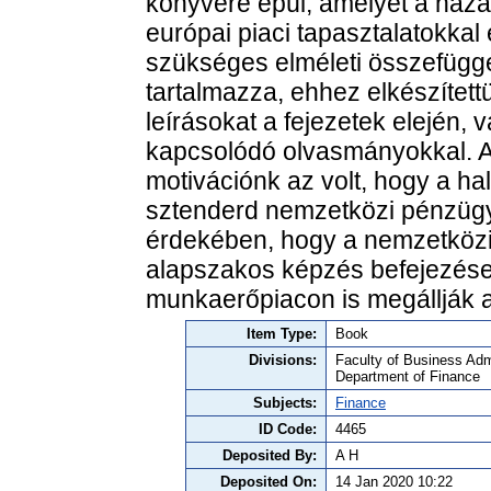
könyvére épül, amelyet a haza
európai piaci tapasztalatokkal 
szükséges elméleti összefügg
tartalmazza, ehhez elkészített
leírásokat a fejezetek elején, 
kapcsolódó olvasmányokkal. A 
motivációnk az volt, hogy a ha
sztenderd nemzetközi pénzügy
érdekében, hogy a nemzetközi
alapszakos képzés befejezése
munkaerőpiacon is megállják a 
Item Type:
Book
Divisions:
Faculty of Business Admi
Department of Finance
Subjects:
Finance
ID Code:
4465
Deposited By:
A H
Deposited On:
14 Jan 2020 10:22