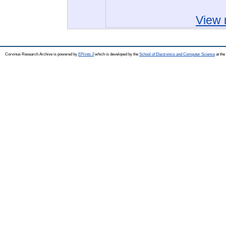
View 
Corvinus Research Archive is powered by
EPrints 3
which is developed by the
School of Electronics and Computer Science
at the