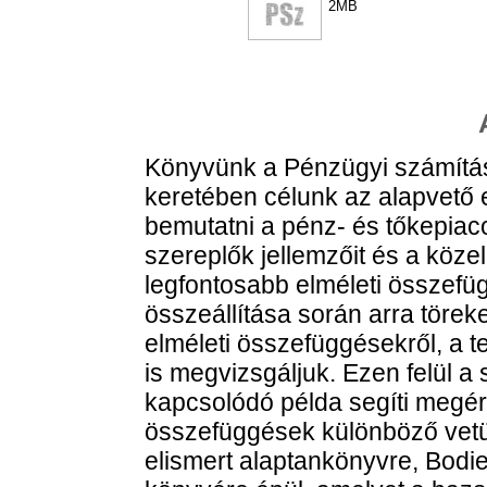
2MB
Könyvünk a Pénzügyi számítás
keretében célunk az alapvető 
bemutatni a pénz- és tőkepiac
szereplők jellemzőit és a közel
legfontosabb elméleti összefü
összeállítása során arra törek
elméleti összefüggésekről, a 
is megvizsgáljuk. Ezen felül 
kapcsolódó példa segíti megért
összefüggések különböző vetül
elismert alaptankönyvre, Bod