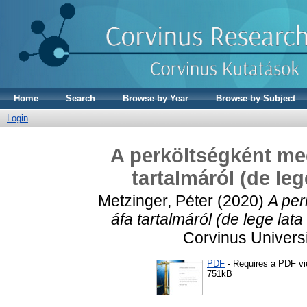
Home
Search
Browse by Year
Browse by Subject
Login
A perköltségként meg
tartalmáról (de leg
Metzinger, Péter
(2020)
A per
áfa tartalmáról (de lege lata
Corvinus Universi
PDF
- Requires a PDF v
751kB