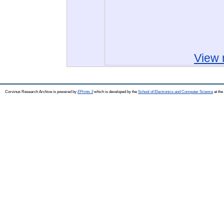
View 
Corvinus Research Archive is powered by
EPrints 3
which is developed by the
School of Electronics and Computer Science
at the