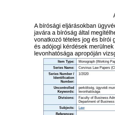
A bírósági eljárásokban ügyvé
javára a bíróság által megítélhe
vonatkozó tételes jog és bírói 
és adójogi kérdések merülnek f
levonhatósága apropóján vizsg
Item Type:
Monograph (Working Pap
Series Name:
Corvinus Law Papers (C
Series Number /
1/2020
Identification
Number:
Uncontrolled
perköltség, ügyvédi munk
Keywords:
levonhatósága
Divisions:
Faculty of Business Admi
Department of Business
Subjects:
Law
References: