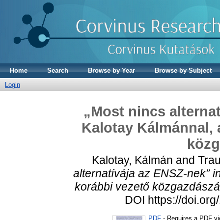
Home
Search
Browse by Year
Browse by Subject
Login
„Most nincs alterna
Kalotay Kálmánnal,
közg
Kalotay, Kálmán
and
Trau
alternatívája az ENSZ-nek” 
korábbi vezető közgazdászá
DOI https://doi.o
PDF
- Requires a PDF v