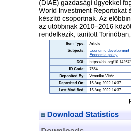
(DIAE) gazdasági ügyekkel fog
World Investment Reportokat é
készítő csoportnak. Az előbb
az utóbbinak 2010–2016 között.
rendelkezik, tanított Torinóba
Item Type:
Article
Subjects:
Economic development
Economic policy
DOI:
https://doi.org/10.1426
ID Code:
7554
Deposited By:
Veronika Vitéz
Deposited On:
15 Aug 2022 14:37
Last Modified:
15 Aug 2022 14:37
Download Statistics
Downloads