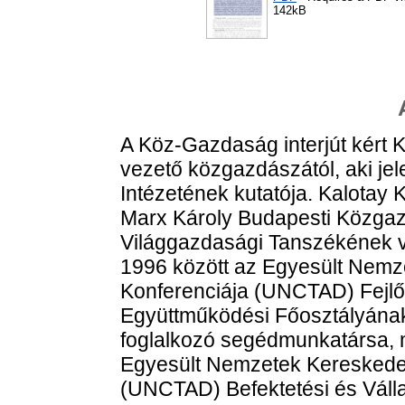
142kB
A Köz-Gazdaság interjút kért
vezető közgazdászától, aki j
Intézetének kutatója. Kalotay
Marx Károly Budapesti Közg
Világgazdasági Tanszékének vo
1996 között az Egyesült Nemze
Konferenciája (UNCTAD) Fejl
Együttműködési Főosztályána
foglalkozó segédmunkatársa, 
Egyesült Nemzetek Kereskedel
(UNCTAD) Befektetési és Válla