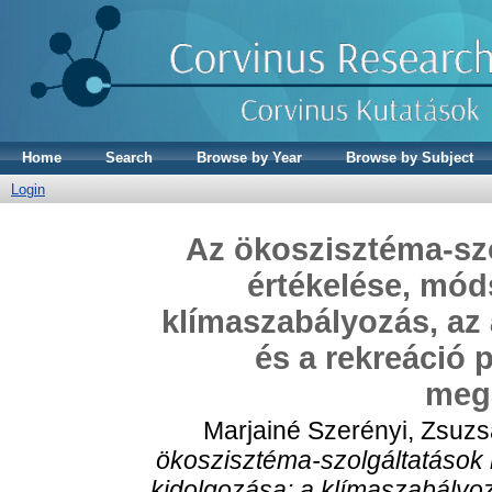
Home
Search
Browse by Year
Browse by Subject
Login
Az ökoszisztéma-sz
értékelése, mód
klímaszabályozás, az 
és a rekreáció 
meg
Marjainé Szerényi, Zsuz
ökoszisztéma-szolgáltatások
kidolgozása: a klímaszabályoz