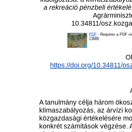
a rekreáció pénzbeli értéke
Agrárminiszt
10.34811/osz.kozga
PDF
- Requires a PDF v
13MB
Of
https://doi.org/10.34811/o
A tanulmány célja három ökosz
klímaszabályozás, az árvízi k
közgazdasági értékelésére mod
konkrét számítások végzése. 