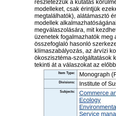
részletezzük a kutatás körülm
modelleket, csak érintjük ezek
megtalálhatók), alátámasztó é
modellek alkalmazhatóságának
megválaszolására, mit kezdhet
üzenetek fogalmazhatók meg a
összefoglaló hasonló szerkezet
klímaszabályozás, az árvízi k
ökoszisztéma-szolgáltatások 
tekinti át a válaszokat az előb
Item Type:
Monograph (P
Divisions:
Institute of 
Subjects:
Commerce an
Ecology
Environmenta
Service man