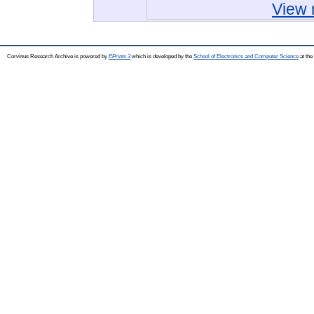
View 
Corvinus Research Archive is powered by
EPrints 3
which is developed by the
School of Electronics and Computer Science
at the