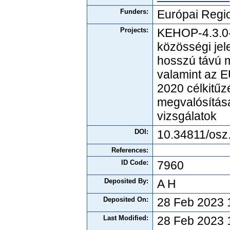
Funders:
Európai Regio
Projects:
KEHOP-4.3.0
közösségi jel
hosszú távú m
valamint az E
2020 célkitűz
megvalósításá
vizsgálatok
DOI:
10.34811/osz
References:
ID Code:
7960
Deposited By:
A H
Deposited On:
28 Feb 2023 
Last Modified:
28 Feb 2023 