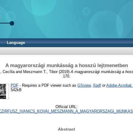
Language
A magyarországi munkásság a hosszú lejtmenetben
, Cecília
and
Meszmann T., Tibor
(2019)
A magyarországi munkásság a hoss
170.
PDF
- Requires a PDF viewer such as
GSview
,
Xpdf
or
Adobe Acrobat
542kB
Official URL:
ULAT26_CZIRFUSZ_IVANICS_KOVAI_MESZMANN_A_MAGYARORSZAGI_MUN
Abstract