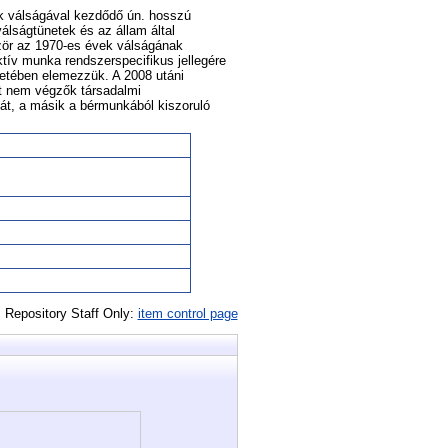
k válságával kezdődő ún. hosszú
válságtünetek és az állam által
zör az 1970-es évek válságának
tív munka rendszerspecifikus jellegére
retében elemezzük. A 2008 utáni
t nem végzők társadalmi
át, a másik a bérmunkából kiszoruló
Repository Staff Only:
item control page