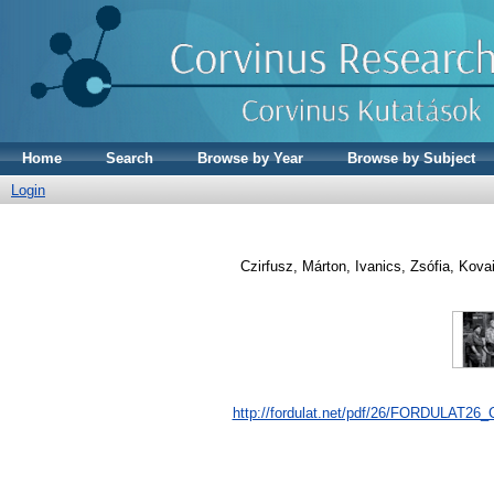
Home
Search
Browse by Year
Browse by Subject
Login
Czirfusz, Márton
,
Ivanics, Zsófia
,
Kovai
http://fordulat.net/pdf/26/FORD