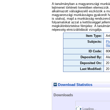
A tanulmányban a magyarországi munkáss
lejtmenet történeti keretében elemezzük.
alkalmazott válságkezelő eszközök a mu
magyarországi munkásságra gyakorolt hat
is utalva), majd a munkásság rendszervá
folyamatokat azzal a kettősséggel jell
megkülönböztetése fémjelez. A tanulmány
népesség etnicizálódását vizsgálja.
Item Type:
Art
Subjects:
Ph
Hi
ID Code:
80
Deposited By:
Al
Deposited On:
20
Last Modified:
20
Download Statistics
Downloads
Loading...