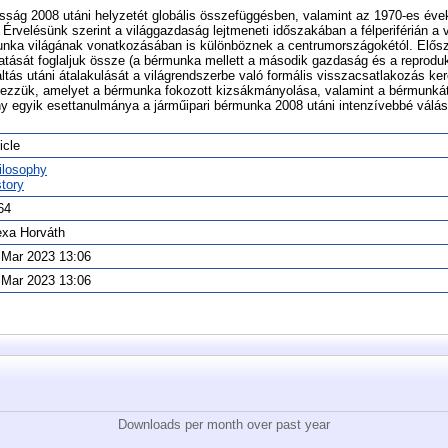
ág 2008 utáni helyzetét globális összefüggésben, valamint az 1970-es éve
 Érvelésünk szerint a világgazdaság lejtmeneti időszakában a félperiférián a 
nka világának vonatkozásában is különböznek a centrumországokétól. Elős
ását foglaljuk össze (a bérmunka mellett a második gazdaság és a reproduk
ltás utáni átalakulását a világrendszerbe való formális visszacsatlakozás ke
emezzük, amelyet a bérmunka fokozott kizsákmányolása, valamint a bérmunká
 egyik esettanulmánya a járműipari bérmunka 2008 utáni intenzívebbé válás
icle
ilosophy
story
64
exa Horváth
 Mar 2023 13:06
 Mar 2023 13:06
Downloads per month over past year