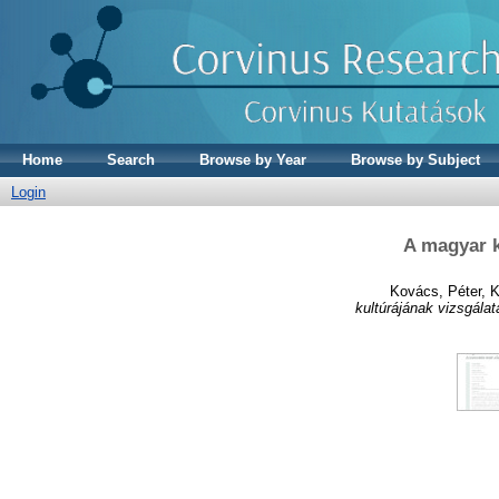
Home
Search
Browse by Year
Browse by Subject
Login
A magyar k
Kovács, Péter
,
K
kultúrájának vizsgálat