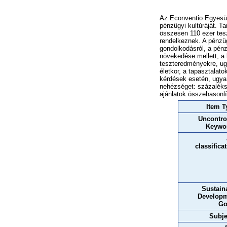
Az Econventio Egyesül
pénzügyi kultúráját. T
összesen 110 ezer tesz
rendelkeznek. A pénzüg
gondolkodásról, a pénz
növekedése mellett, a 
teszteredményekre, ug
életkor, a tapasztalat
kérdések esetén, ugya
nehézséget: százaléks
ajánlatok összehasonlí
Item T
Uncontro
Keywo
classifica
Sustain
Develop
Go
Subje