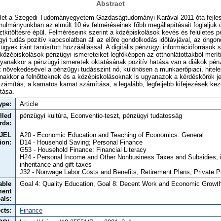
Abstract
et a Szegedi Tudományegyetem Gazdaságtudományi Karával 2011 óta fejles
anulmányunkban az elmúlt 10 év felméréseinek főbb megállapításait foglaljuk
tkitöltésre épül. Felméréseink szerint a középiskolások kevés és felületes p
yi tudás pozitív kapcsolatban áll az előre gondolkodás időtávjával, az öngo
ügyek iránt tanúsított hozzáállással. A digitális pénzügyi információforrások
középiskolások pénzügyi ismereteiket legfőképpen az otthonlátottakból meríti
yanakkor a pénzügyi ismeretek oktatásának pozitív hatása van a diákok pén
ok növekedésével a pénzügyi tudásszint nő, különösen a munkaerőpiaci, hitelez
nakkor a felnőtteknek és a középiskolásoknak is ugyanazok a kérdéskörök j
zámítás, a kamatos kamat számítása, a legalább, legfeljebb kifejezések kez
tása.
ype:
Article
lled
pénzügyi kultúra, Econventio-teszt, pénzügyi tudatosság
rds:
JEL
A20 - Economic Education and Teaching of Economics: General
tion:
D14 - Household Saving; Personal Finance
G53 - Household Finance: Financial Literacy
H24 - Personal Income and Other Nonbusiness Taxes and Subsidies; 
inheritance and gift taxes
J32 - Nonwage Labor Costs and Benefits; Retirement Plans; Private 
able
Goal 4: Quality Education, Goal 8: Decent Work and Economic Growt
ment
als:
cts:
Finance