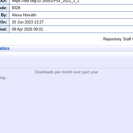
DOI:
https://doi.org/10.35551/Psz_2021_2_1
ode:
8328
 By:
Alexa Horváth
 On:
20 Jun 2023 13:27
ied:
09 Apr 2026 09:01
Repository Staff
stics
Downloads per month over past year
ing...