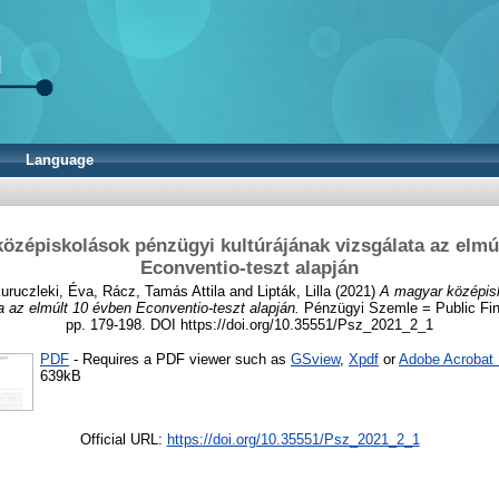
Language
özépiskolások pénzügyi kultúrájának vizsgálata az elmú
Econventio-teszt alapján
uruczleki, Éva
,
Rácz, Tamás Attila
and
Lipták, Lilla
(2021)
A magyar középis
a az elmúlt 10 évben Econventio-teszt alapján.
Pénzügyi Szemle = Public Fina
pp. 179-198. DOI https://doi.org/10.35551/Psz_2021_2_1
PDF
- Requires a PDF viewer such as
GSview
,
Xpdf
or
Adobe Acrobat
639kB
Official URL:
https://doi.org/10.35551/Psz_2021_2_1