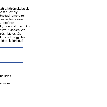
zti a középiskolások
 össze, amely
énzügyi ismerettel
ndoskodásról való
 szerepének
k, ez negatívan hat a
zügyi tudására. Az
ési, biztosítási
elentenek nagyobb
elése, különböző
includes
Pensions
h