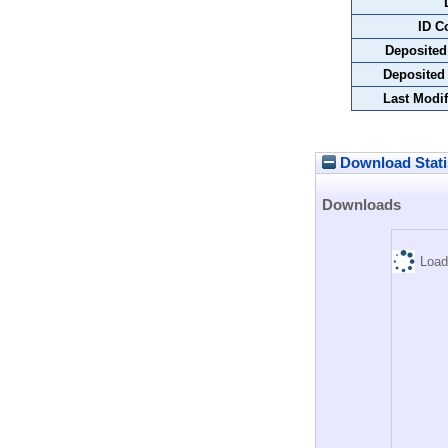
ID C
Deposited
Deposited
Last Modif
Download Stati
Downloads
Load