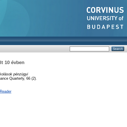
lt 10 évben
kolások pénzügyi
nce Quarterly, 66 (2).
 Reader