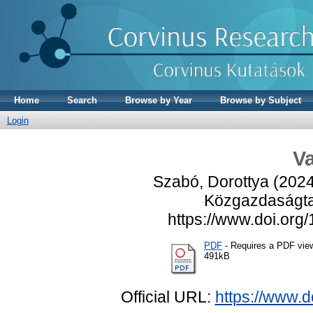
Home
Search
Browse by Year
Browse by Subject
Login
V
Szabó, Dorottya
(202
Közgazdaságtan
https://www.doi.or
PDF
- Requires a PDF vie
491kB
Official URL:
https://www.