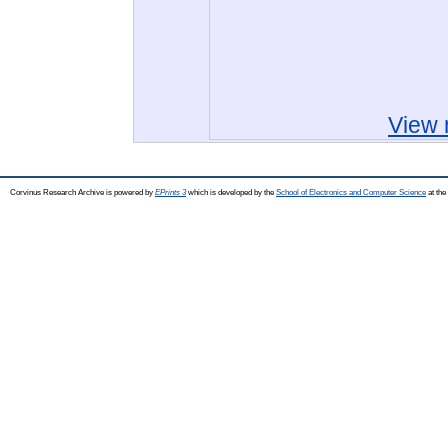
View 
Corvinus Research Archive is powered by
EPrints 3
which is developed by the
School of Electronics and Computer Science
at the