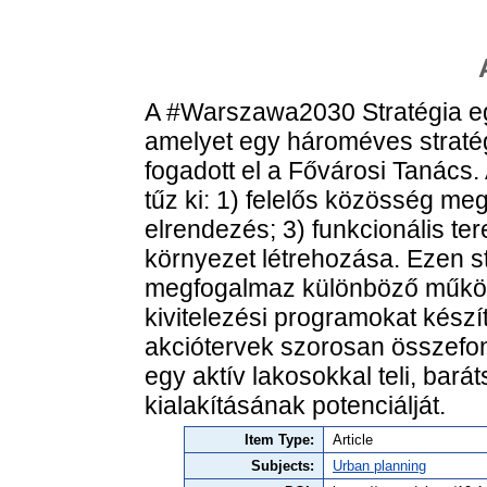
A #Warszawa2030 Stratégia egy
amelyet egy hároméves stratég
fogadott el a Fővárosi Tanács.
tűz ki: 1) felelős közösség me
elrendezés; 3) funkcionális ter
környezet létrehozása. Ezen s
megfogalmaz különböző működé
kivitelezési programokat készí
akciótervek szorosan összefo
egy aktív lakosokkal teli, bar
kialakításának potenciálját.
Item Type:
Article
Subjects:
Urban planning