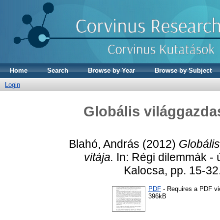
Home
Search
Browse by Year
Browse by Subject
Login
Globális világgazda
Blahó, András
(2012)
Globáli
vitája.
In: Régi dilemmák - 
Kalocsa, pp. 15-32
PDF
- Requires a PDF v
396kB