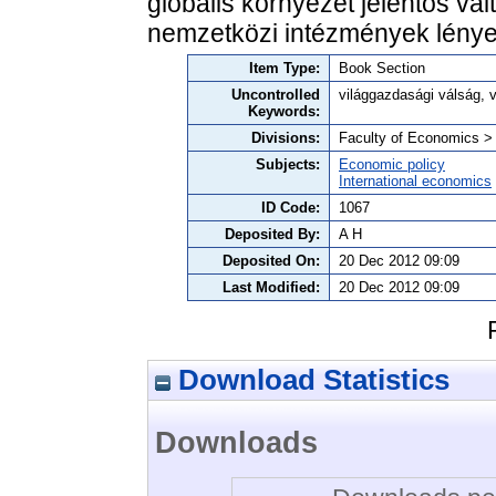
globális környezet jelentős vál
nemzetközi intézmények lénye
Item Type:
Book Section
Uncontrolled
világgazdasági válság, 
Keywords:
Divisions:
Faculty of Economics >
Subjects:
Economic policy
International economics
ID Code:
1067
Deposited By:
A H
Deposited On:
20 Dec 2012 09:09
Last Modified:
20 Dec 2012 09:09
Download Statistics
Downloads