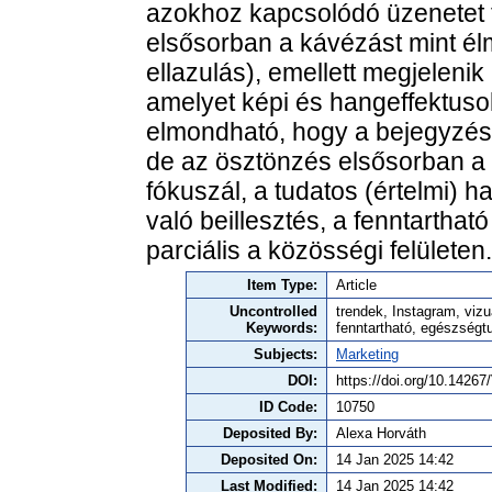
azokhoz kapcsolódó üzenetet t
elsősorban a kávézást mint él
ellazulás), emellett megjelenik
amelyet képi és hangeffektus
elmondható, hogy a bejegyzés
de az ösztönzés elsősorban a 
fókuszál, a tudatos (értelmi) 
való beillesztés, a fenntarth
parciális a közösségi felületen.
Item Type:
Article
Uncontrolled
trendek, Instagram, viz
Keywords:
fenntartható, egészségt
Subjects:
Marketing
DOI:
https://doi.org/10.142
ID Code:
10750
Deposited By:
Alexa Horváth
Deposited On:
14 Jan 2025 14:42
Last Modified:
14 Jan 2025 14:42