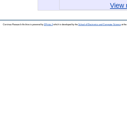
View 
Corvinus Research Archive is powered by
EPrints 3
which is developed by the
School of Electronics and Computer Science
at the