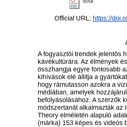
507kB
Official URL:
https://doi
A fogyasztói trendek jelentős 
kávékultúrára. Az élmények é
összhangja egyre fontosabb az 
kihívások elé állítja a gyártóka
hogy rámutasson azokra a viz
médiában, amelyek hozzájárul
befolyásolásához. A szerzők k
módszertanát alkalmazták az 
Theory elméletén alapuló adat
(márka) 153 képes és videós b