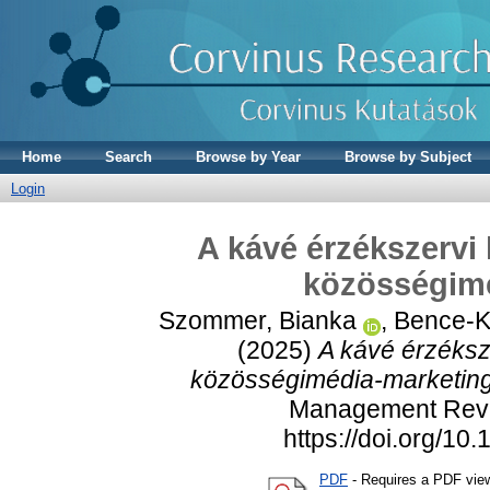
Home
Search
Browse by Year
Browse by Subject
Login
A kávé érzékszervi
közösségim
Szommer, Bianka
,
Bence-Ki
(2025)
A kávé érzéksz
közösségimédia-marketin
Management Revie
https://doi.org/1
PDF
- Requires a PDF vie