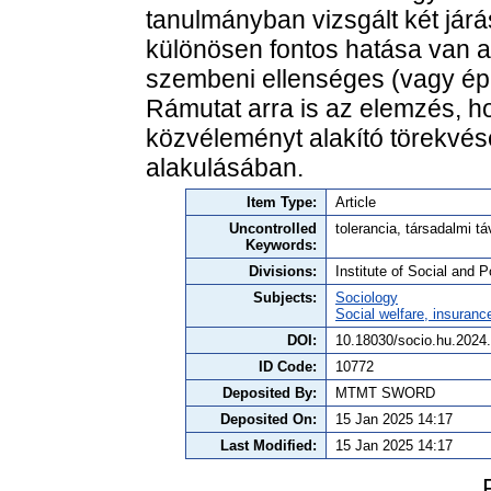
tanulmányban vizsgált két jár
különösen fontos hatása van a
szembeni ellenséges (vagy épp
Rámutat arra is az elemzés, h
közvéleményt alakító törekvése
alakulásában.
Item Type:
Article
Uncontrolled
tolerancia, társadalmi t
Keywords:
Divisions:
Institute of Social and P
Subjects:
Sociology
Social welfare, insuranc
DOI:
10.18030/socio.hu.2024
ID Code:
10772
Deposited By:
MTMT SWORD
Deposited On:
15 Jan 2025 14:17
Last Modified:
15 Jan 2025 14:17