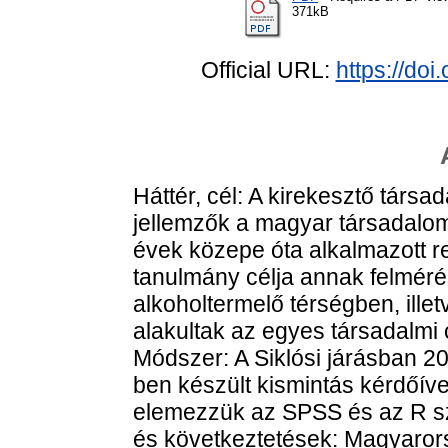
371kB
Official URL:
https://do
Háttér, cél: A kirekesztő társ
jellemzők a magyar társadalo
évek közepe óta alkalmazott reto
tanulmány célja annak felméré
alkoholtermelő térségben, ill
alakultak az egyes társadalmi
Módszer: A Siklósi járásban 2
ben készült kismintás kérdőív
elemezzük az SPSS és az R s
és következtetések: Magyaror