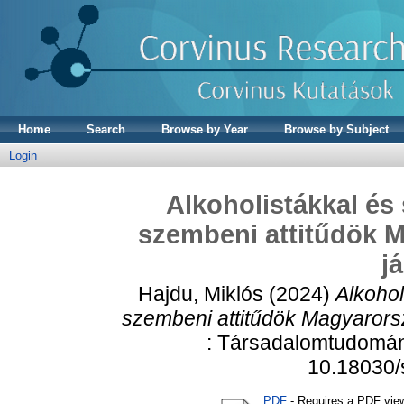
Home
Search
Browse by Year
Browse by Subject
Login
Alkoholistákkal és
szembeni attitűdök M
j
Hajdu, Miklós
(2024)
Alkohol
szembeni attitűdök Magyarorsz
: Társadalomtudomány
10.18030/
PDF
- Requires a PDF vie