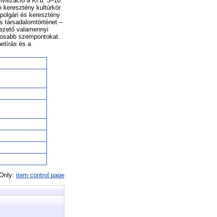
ilizáció a Kr.u. 3–10.
 keresztény kultúrkör
 polgári és keresztény
s társadalomtörténet –
vezető valamennyi
ntosabb szempontokat.
netírás és a
 Only:
item control page