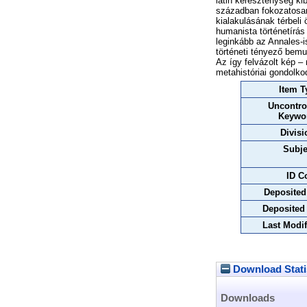
latin kereszténység ki
században fokozatosan 
kialakulásának térbeli
humanista történetírás
leginkább az Annales-
történeti tényező bemu
Az így felvázolt kép – 
metahistóriai gondolko
Item T
Uncontro
Keywo
Divisi
Subje
ID C
Deposited
Deposited
Last Modif
Download Stati
Downloads