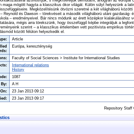
bontakozásával azonosítjuk, s megkíséreljük bemutatni, ahogyan az európai civ
maga mögött hagyta a klasszikus ókor világát. Külön súlyt helyezünk a latin
 összefüggéseire. Megközelítésünk ötvözni szeretné a két világháború közötti
 – Reynold és Dawson – törekvéseit a második világháború utáni gazdaság- é
iskola – eredményeivel. Bár nincs módunk az érett középkor kialakulásához 
tatására, mégis arra törekszünk, hogy összefüggő képbe integráljuk a legfo
reményeink szerint – a klasszikus értelemben vett pozitivista empirikus törté
dásmód között félúton helyezkedik el.
ype:
Article
lled
Európa, kereszténység
rds:
ons:
Faculty of Social Sciences > Institute for International Studies
cts:
International relations
History
ode:
1087
 By:
A H
 On:
23 Jan 2013 09:12
ied:
23 Jan 2013 09:17
Repository Staff
stics