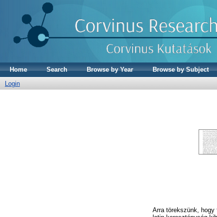
Home
Search
Browse by Year
Browse by Subject
Login
Arra törekszünk, hogy