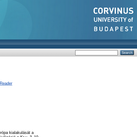
 Reader
rópa kialakulását a