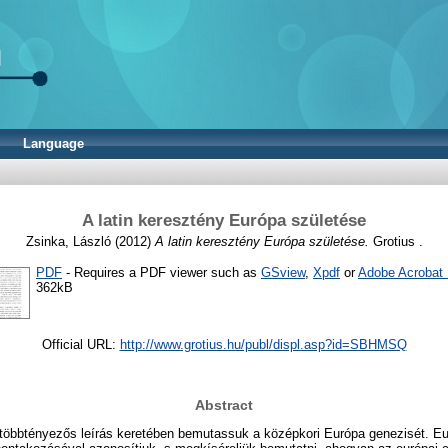
Language
A latin keresztény Európa születése
Zsinka, László
(2012)
A latin keresztény Európa születése.
Grotius .
PDF
- Requires a PDF viewer such as
GSview
,
Xpdf
or
Adobe Acrobat
362kB
Official URL:
http://www.grotius.hu/publ/displ.asp?id=SBHMSQ
Abstract
 többtényezős leírás keretében bemutassuk a középkori Európa genezisét. Eu