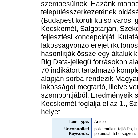
szembesülnek. Hazánk monocen
településszerkezetének oldás
(Budapest körüli külső városi
Kecskemét, Salgótarján, Széke
fejlesztési koncepcióját. Kut
lakosságvonzó erejét (különös t
hasonlítják össze egy általuk kid
Big Data-jellegű forrásokon al
70 indikátort tartalmazó kompl
alapján sorba rendezik Magyar
lakosságot megtartó, illetve v
szempontjából. Eredményeik sz
Kecskemét foglalja el az 1., S
helyet.
Item Type:
Article
Uncontrolled
policentrikus fejlődés, 
Keywords:
potenciál, tehetségvonz