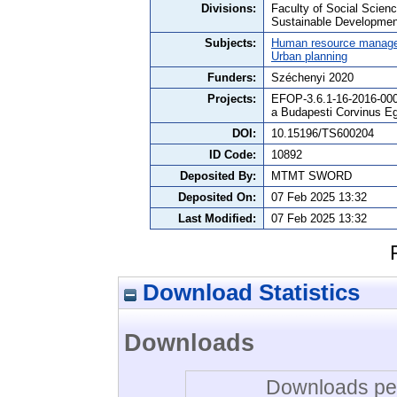
Divisions:
Faculty of Social Scie
Sustainable Developmen
Subjects:
Human resource manag
Urban planning
Funders:
Széchenyi 2020
Projects:
EFOP-3.6.1-16-2016-0001
a Budapesti Corvinus E
DOI:
10.15196/TS600204
ID Code:
10892
Deposited By:
MTMT SWORD
Deposited On:
07 Feb 2025 13:32
Last Modified:
07 Feb 2025 13:32
Download Statistics
Downloads
Downloads per