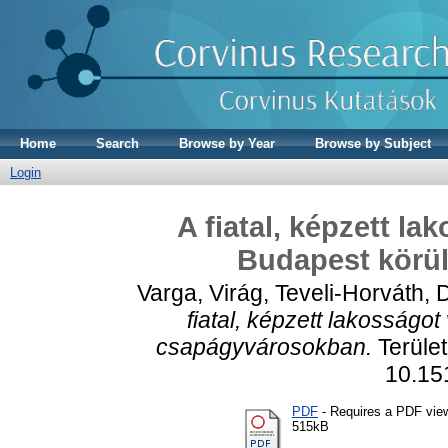
Home
Search
Browse by Year
Browse by Subject
Login
A fiatal, képzett l
Budapest körü
Varga, Virág
,
Teveli-Horváth, 
fiatal, képzett lakosságo
csapágyvárosokban.
Terület
10.15
PDF
- Requires a PDF vie
515kB