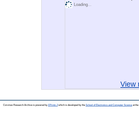
Loading...
View 
Corvinus Research Archive is powered by
EPrints 3
which is developed by the
School of Electronics and Computer Science
at the