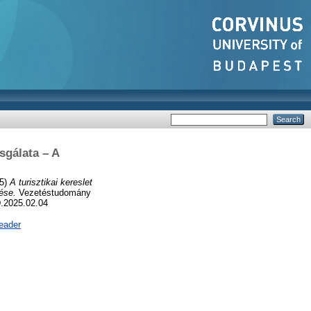
sgálata – A
5)
A turisztikai kereslet
ése.
Vezetéstudomány
D.2025.02.04
eader