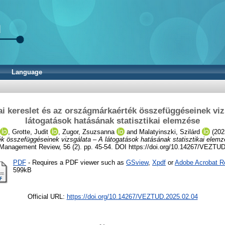
Language
kai kereslet és az országmárkaérték összefüggéseinek viz
látogatások hatásának statisztikai elemzése
,
Grotte, Judit
,
Zugor, Zsuzsanna
and
Malatyinszki, Szilárd
(202
k összefüggéseinek vizsgálata – A látogatások hatásának statisztikai elemz
Management Review, 56 (2). pp. 45-54. DOI https://doi.org/10.14267/VEZTU
PDF
- Requires a PDF viewer such as
GSview
,
Xpdf
or
Adobe Acrobat R
599kB
Official URL:
https://doi.org/10.14267/VEZTUD.2025.02.04