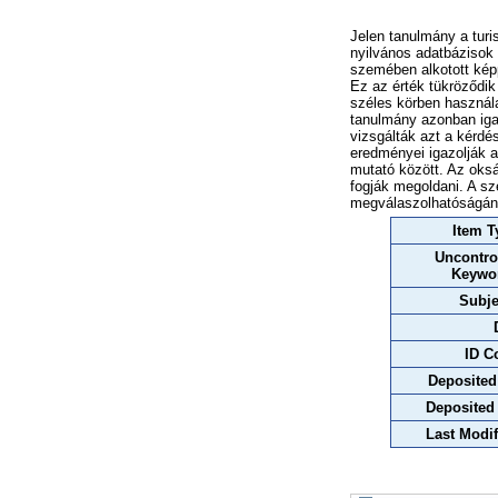
Jelen tanulmány a turi
nyilvános adatbázisok 
szemében alkotott képp
Ez az érték tükröződi
széles körben használ
tanulmány azonban igaz
vizsgálták azt a kérdé
eredményei igazolják a
mutató között. Az oksá
fogják megoldani. A sze
megválaszolhatóságán
Item T
Uncontro
Keywo
Subje
ID C
Deposited
Deposited
Last Modif