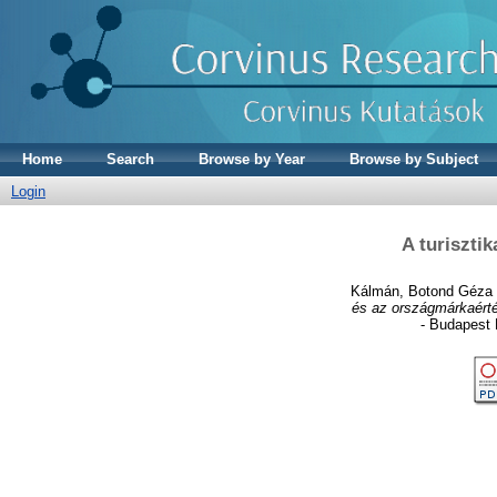
Home
Search
Browse by Year
Browse by Subject
Login
A turiszti
Kálmán, Botond Géza
és az országmárkaérté
- Budapest 