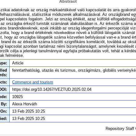
Abstract
sztikai adatoknak az ország márkaértékével való kapcsolatát és arra gyakorolt
felhasználásával, statisztikai módszerek alkalmazásával. Az országbrand egy
el kapcsolatos fogalom. Jelzi az ország értékét, azaz külföldi elfogadottság
k az országba érkező turisták számának alakulásában is. Az érkezők száma
atos brandindexeknek, ezek inkább az ország idegenforgalmi percepcióját vi
olta, hogy a brand értékének növekedése növeli a külföldi látogatók számát
st, hogy az országba látogatók száma közvetlen befolyással van-e a brand ér
 brand és az érkezők száma közötti szignifikáns korrelációt, továbbá az oksá
gi kapcsolat azonban tartalmaz némi bizonytalanságot, amelynek kezelését a
rzők célja a jelenlegi tanulmánnyal egyfajta próbakutatás volt, tehát a kérdé
ak felmérése.
ype:
Article
lled
fenntarthatóság, utazás és turizmus, országimázs, globális versenyk
rds:
cts:
Commerce and tourism
DOI:
https://doi.org/10.14267/VEZTUD.2025.02.04
ode:
10925
 By:
Alexa Horváth
 On:
13 Feb 2025 10:25
ied:
13 Feb 2025 10:25
Repository Staff