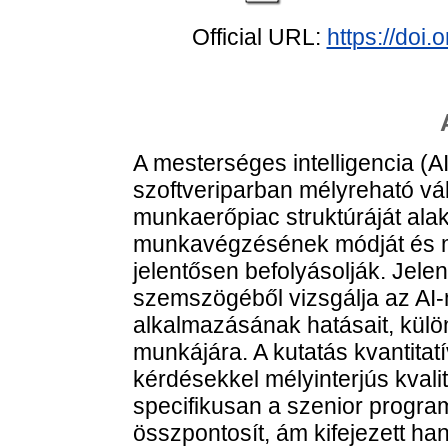
Official URL:
https://doi
A mesterséges intelligencia (A
szoftveriparban mélyreható v
munkaerőpiac struktúráját alak
munkavégzésének módját és mu
jelentősen befolyásolják. Je
szemszögéből vizsgálja az AI-
alkalmazásának hatásait, külö
munkájára. A kutatás kvantitatí
kérdésekkel mélyinterjús kvali
specifikusan a szenior program
összpontosít, ám kifejezett han