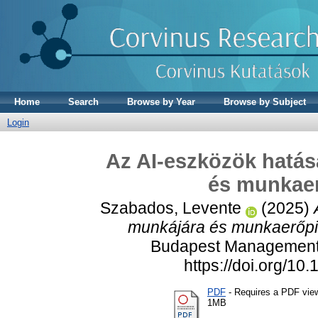
Home
Search
Browse by Year
Browse by Subject
Login
Az AI-eszközök hatá
és munkaerő
Szabados, Levente
(2025)
munkájára és munkaerőpiac
Budapest Management R
https://doi.org/1
PDF
- Requires a PDF vie
1MB