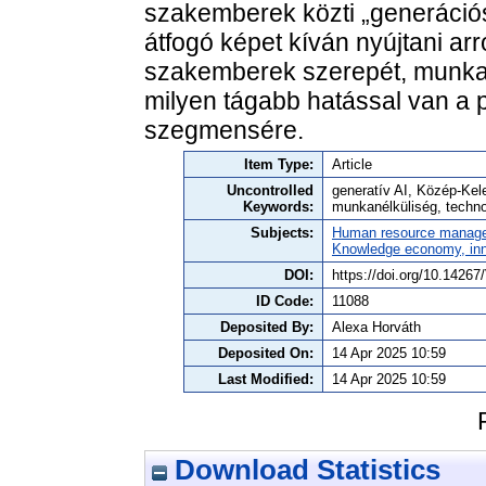
szakemberek közti „generációs
átfogó képet kíván nyújtani arr
szakemberek szerepét, munkam
milyen tágabb hatással van a
szegmensére.
Item Type:
Article
Uncontrolled
generatív AI, Közép-Kel
Keywords:
munkanélküliség, techno
Subjects:
Human resource manag
Knowledge economy, inn
DOI:
https://doi.org/10.142
ID Code:
11088
Deposited By:
Alexa Horváth
Deposited On:
14 Apr 2025 10:59
Last Modified:
14 Apr 2025 10:59
Download Statistics