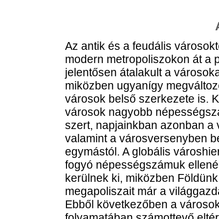
Az antik és a feudális városok
modern metropoliszokon át a p
jelentősen átalakult a városo
miközben ugyanígy megváltoz
városok belső szerkezete is. 
városok nagyobb népességszám
szert, napjainkban azonban a 
valamint a városversenyben bet
egymástól. A globális városhi
fogyó népességszámuk ellenére 
kerülnek ki, miközben Földünk
megapoliszait már a világgazda
Ebből következőben a városok
folyamatában számottevő eltér