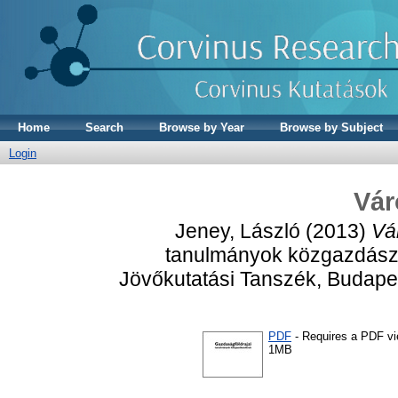
Home
Search
Browse by Year
Browse by Subject
Login
Vár
Jeney, László
(2013)
Vár
tanulmányok közgazdász
Jövőkutatási Tanszék, Budapes
PDF
- Requires a PDF v
1MB