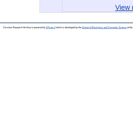
View 
Corvinus Research Archive is powered by
EPrints 3
which is developed by the
School of Electronics and Computer Science
at the