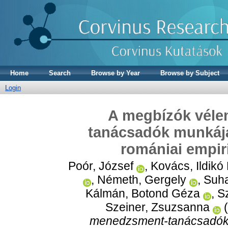
Home
Search
Browse by Year
Browse by Subject
Login
A megbízók vél
tanácsadók munkájá
romániai empir
Poór, József
,
Kovács, Ildikó
,
Németh, Gergely
,
Suha
Kálmán, Botond Géza
,
Sz
Szeiner, Zsuzsanna
(
menedzsment-tanácsadók 