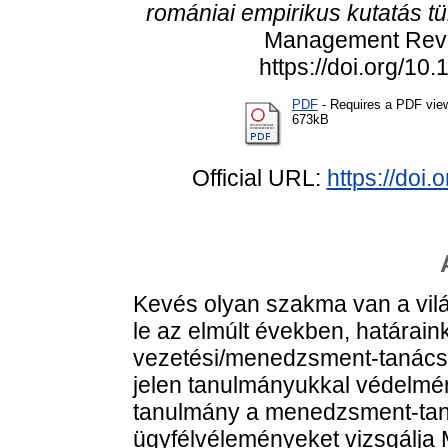
romániai empirikus kutatás t
Management Revie
https://doi.org/1
PDF
- Requires a PDF vie
673kB
Official URL:
https://doi
Kevés olyan szakma van a világ
le az elmúlt években, határaink
vezetési/menedzsment-tanácsa
jelen tanulmányukkal védelmér
tanulmány a menedzsment-tan
ügyfélvéleményeket vizsgálj