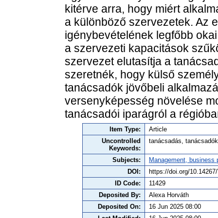
kitérve arra, hogy miért alkal
a különböző szervezetek. Az 
igénybevételének legfőbb okai
a szervezeti kapacitások sz
szervezet elutasítja a tanács
szeretnék, hogy külső személy
tanácsadók jövőbeli alkalmaz
versenyképesség növelése moti
tanácsadói iparágról a régióba
Item Type:
Article
Uncontrolled
tanácsadás, tanácsadók,
Keywords:
Subjects:
Management, business po
DOI:
https://doi.org/10.142
ID Code:
11429
Deposited By:
Alexa Horváth
Deposited On:
16 Jun 2025 08:00