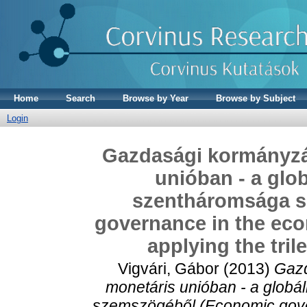
Home
Search
Browse by Year
Browse by Subject
Login
Gazdasági kormányzá
unióban - a glob
szentháromsága 
governance in the ec
applying the tril
Vigvári, Gábor
(2013)
Gazd
monetáris unióban - a globál
szemszögéből (Economic gove