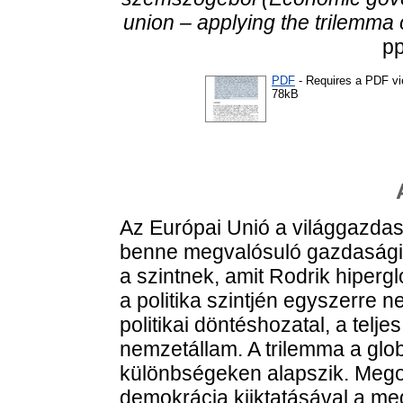
union – applying the trilemma of
pp
PDF
- Requires a PDF v
78kB
Az Európai Unió a világgazdasá
benne megvalósuló gazdasági 
a szintnek, amit Rodrik hiperg
a politika szintjén egyszerre
politikai döntéshozatal, a telje
nemzetállam. A trilemma a glob
különbségeken alapszik. Meg
demokrácia kiiktatásával a m