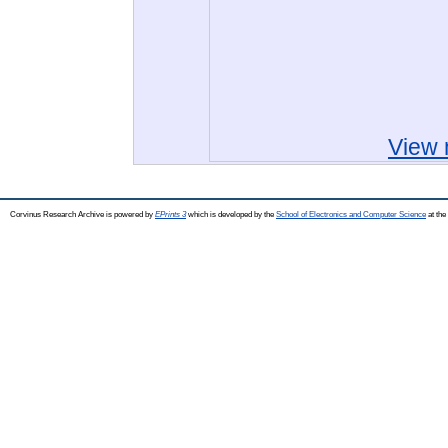
View 
Corvinus Research Archive is powered by
EPrints 3
which is developed by the
School of Electronics and Computer Science
at the