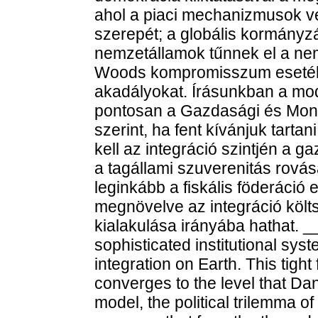
ahol a piaci mechanizmusok ve
szerepét; a globális kormány
nemzetállamok tűnnek el a nem
Woods kompromisszum esetében
akadályokat. Írásunkban a mod
pontosan a Gazdasági és Mone
szerint, ha fent kívánjuk tartan
kell az integráció szintjén a 
a tagállami szuverenitás rov
leginkább a fiskális föderáció 
megnövelve az integráció köl
kialakulása irányába hathat. 
sophisticated institutional sys
integration on Earth. This tigh
converges to the level that Dan
model, the political trilemma of