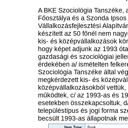
A BKE Szociológia Tanszéke, 
Főosztálya és a Szonda Ipsos
Vállalkozásfejlesztési Alapítv
készített az 50 főnél nem na
kis- és középvállalkozások kör
hogy képet adjunk az 1993 ót
gazdasági és szociológiai jell
érdekében a/ ismételten felke
Szociológia Tanszéke által vég
megkérdezett kis- és középváll
középvállalkozásokból vettük,
működtek, c/ az 1993-as és 19
esetekben összekapcsoltuk, d/
településtípus és jogi forma s
becsült 1993-as állapotnak me
Item Type:
Book