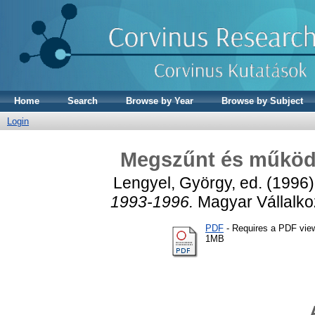
Home
Search
Browse by Year
Browse by Subject
Login
Megszűnt és működő
Lengyel, György
, ed. (1996
1993-1996.
Magyar Vállalkoz
PDF
- Requires a PDF vie
1MB