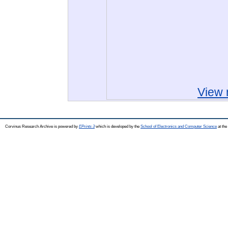
View 
Corvinus Research Archive is powered by
EPrints 3
which is developed by the
School of Electronics and Computer Science
at the