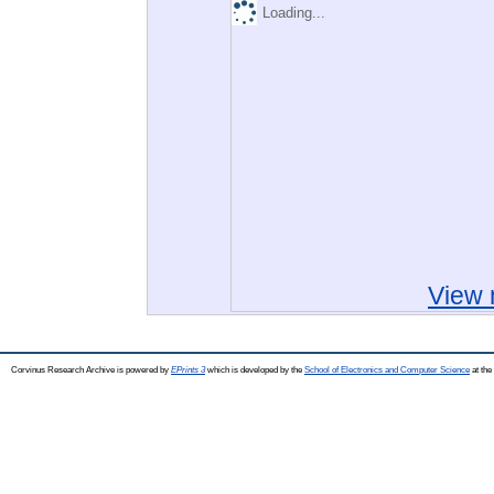
Loading...
View 
Corvinus Research Archive is powered by
EPrints 3
which is developed by the
School of Electronics and Computer Science
at the