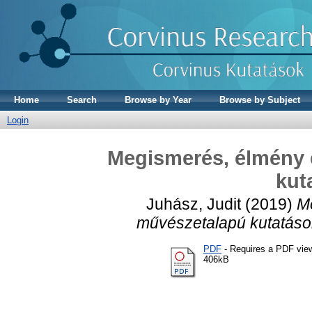
Home
Search
Browse by Year
Browse by Subject
Login
Megismerés, élmény 
kut
Juhász, Judit
(2019)
M
művészetalapú kutatáso
PDF
- Requires a PDF vie
406kB