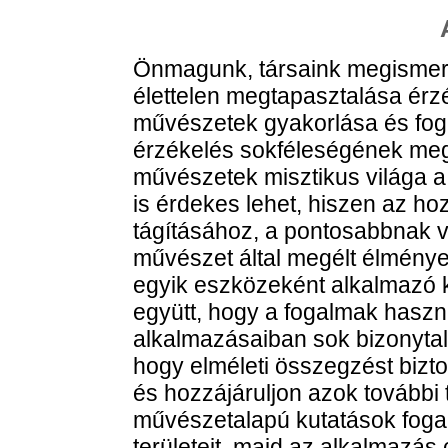
Önmagunk, társaink megismerés
élettelen megtapasztalása érz
művészetek gyakorlása és foga
érzékelés sokféleségének meg
művészetek misztikus világa 
is érdekes lehet, hiszen az h
tágításához, a pontosabbnak vé
művészet által megélt élmény
egyik eszközeként alkalmazó k
együtt, hogy a fogalmak hasz
alkalmazásaiban sok bizonytal
hogy elméleti összegzést bizt
és hozzájáruljon azok további
művészetalapú kutatások fogalm
területeit, majd az alkalmazás 