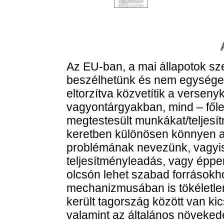
Az EU-ban, a mai állapotok szer
beszélhetünk és nem egységes
eltorzítva közvetítik a versen
vagyontárgyakban, mind – fől
megtestesült munkákat/teljesí
keretben különösen könnyen al
problémának nevezünk, vagyis
teljesítményleadás, vagy éppen 
olcsón lehet szabad forrásokh
mechanizmusában is tökéletle
került tagország között van kic
valamint az általános növeked