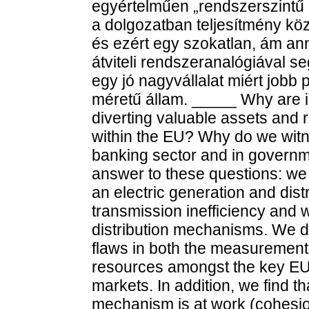
egyértelműen „rendszerszintű 
a dolgozatban teljesítmény köz
és ezért egy szokatlan, ám a
átviteli rendszeranalógiával s
egy jó nagyvállalat miért jobb
méretű állam. _____ Why are i
diverting valuable assets and 
within the EU? Why do we witn
banking sector and in governm
answer to these questions: we
an electric generation and dist
transmission inefficiency and w
distribution mechanisms. We d
flaws in both the measurement 
resources amongst the key EU
markets. In addition, we find t
mechanism is at work (cohesio