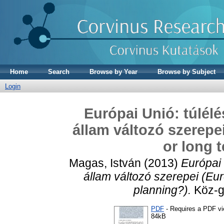
Home
Search
Browse by Year
Browse by Subject
Login
Európai Unió: túlélé
állam változó szerepe
or long 
Magas, István
(2013)
Európai 
állam változó szerepei (Eu
planning?).
Köz-ga
PDF
- Requires a PDF v
84kB