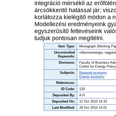
integráció mérsékli az erőfölé
árcsökkentő hatással jár; viszo
korlátozza kielégítő módon a n
Modellezési eredményeink gya
egyszerűsítő feltevéseink val
tudjuk pontosan megítélni.
Item Type:
Monograph (Working Pap
Uncontrolled
villamosenergia, nagyke
Keywords:
Divisions:
Faculty of Business Admi
Centre for Energy Polic
Subjects:
Regional economy
Energy economy
References:
ID Code:
129
Deposited By:
A H
Deposited On:
12 Oct 2010 14:33
Last Modified:
28 Oct 2010 14:01