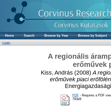
Home
Search
Browse by Year
Browse by Subject
Login
A regionális áramp
erőművek p
Kiss, András
(2008)
A regio
erőművek piaci erőfölén
Energiagazdasági
PDF
- Requires a PDF vie
783kB