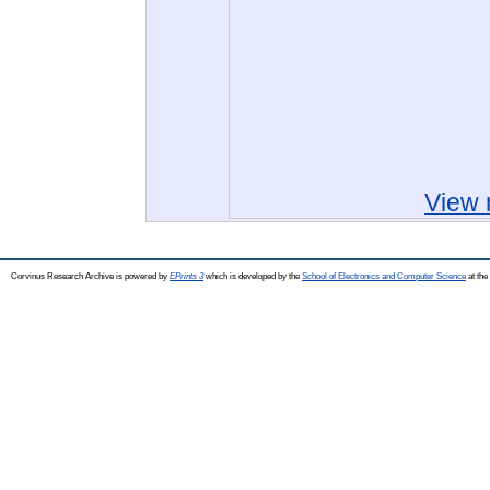
View 
Corvinus Research Archive is powered by
EPrints 3
which is developed by the
School of Electronics and Computer Science
at the