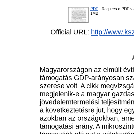
PDF
- Requires a PDF v
1MB
Official URL:
http://www.ks
Magyarországon az elmúlt évtiz
támogatás GDP-arányosan szám
szerese volt. A cikk megvizsg
megjelenik-e a magyar gazdasá
jövedelemtermelési teljesítm
a következtetésre jut, hogy egy
azokban az országokban, ame
támogatási arány. A mikroszin