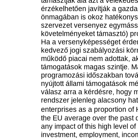
támasztják alá azt a vélekedé
érzékelhetően javítják a gazda
önmagában is okoz hatékonysá
szervezet versenyez egymássa
követelményeket támasztó) pro
Ha a versenyképességet érdem
kedvező jogi szabályozási körn
működő piacai nem adottak, a
támogatások magas szintje. Ma
programozási időszakban továb
nyújtott állami támogatások m
válasz arra a kérdésre, hogy 
rendszer jelenleg alacsony ha
enterprises as a proportion 
the EU average over the past 
any impact of this high level of
investment, employment, inco