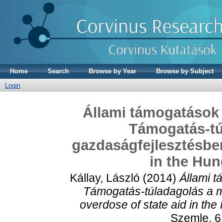
Home
Search
Browse by Year
Browse by Subject
Login
Állami támogatások 
Támogatás-tú
gazdaságfejlesztésben
in the Hu
Kállay, László
(2014)
Állami t
Támogatás-túladagolás a 
overdose of state aid in th
Szemle, 6