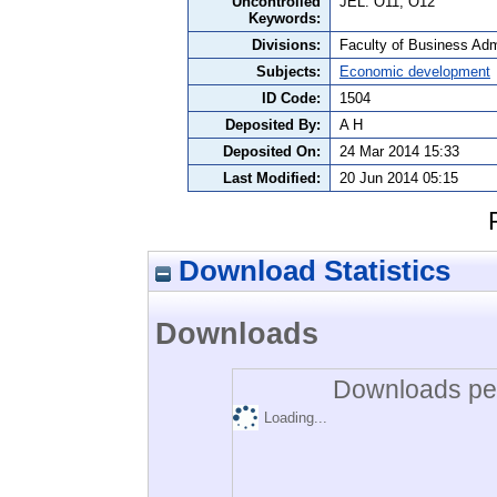
Uncontrolled
JEL: O11, O12
Keywords:
Divisions:
Faculty of Business Admi
Subjects:
Economic development
ID Code:
1504
Deposited By:
A H
Deposited On:
24 Mar 2014 15:33
Last Modified:
20 Jun 2014 05:15
Download Statistics
Downloads
Downloads per
Loading...