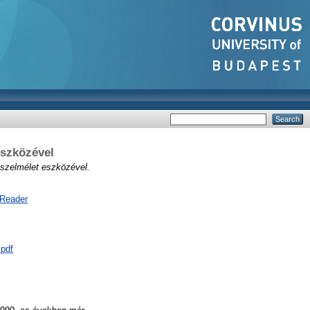
eszközével
oszelmélet eszközével.
 Reader
.pdf