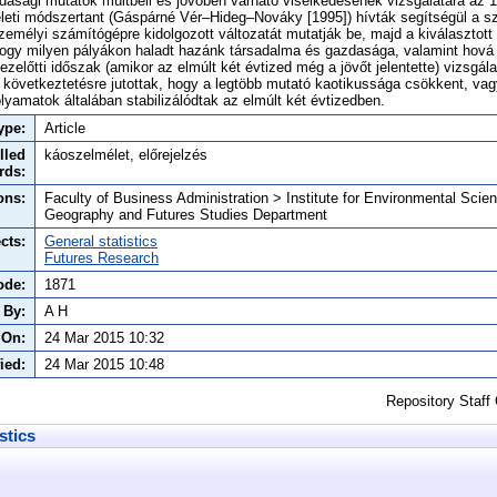
zdasági mutatók múltbeli és jövőben várható viselkedésének vizsgálatára az
leti módszertant (Gáspárné Vér–Hideg–Nováky [1995]) hívták segítségül a s
emélyi számítógépre kidolgozott változatát mutatják be, majd a kiválasztot
 hogy milyen pályákon haladt hazánk társadalma és gazdasága, valamint hová 
 ezelőtti időszak (amikor az elmúlt két évtized még a jövőt jelentette) vizsgál
 következtetésre jutottak, hogy a legtöbb mutató kaotikussága csökkent, vag
lyamatok általában stabilizálódtak az elmúlt két évtizedben.
ype:
Article
lled
káoszelmélet, előrejelzés
rds:
ons:
Faculty of Business Administration > Institute for Environmental Sci
Geography and Futures Studies Department
cts:
General statistics
Futures Research
ode:
1871
 By:
A H
 On:
24 Mar 2015 10:32
ied:
24 Mar 2015 10:48
Repository Staff
stics