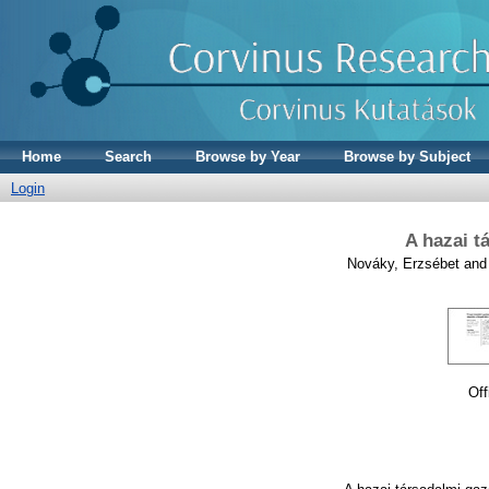
Home
Search
Browse by Year
Browse by Subject
Login
A hazai t
Nováky, Erzsébet
an
Off