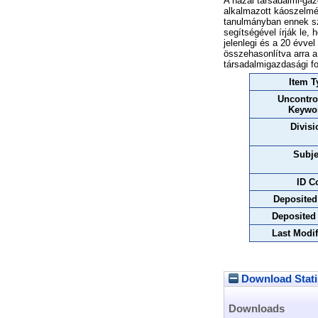
A hazai társadalmi-ga
alkalmazott káoszelmé
tanulmányban ennek sz
segítségével írják le,
jelenlegi és a 20 évvel
összehasonlítva arra a
társadalmigazdasági fo
Item T
Uncontro
Keywo
Divisi
Subje
ID C
Deposited
Deposited
Last Modif
Download Stati
Downloads