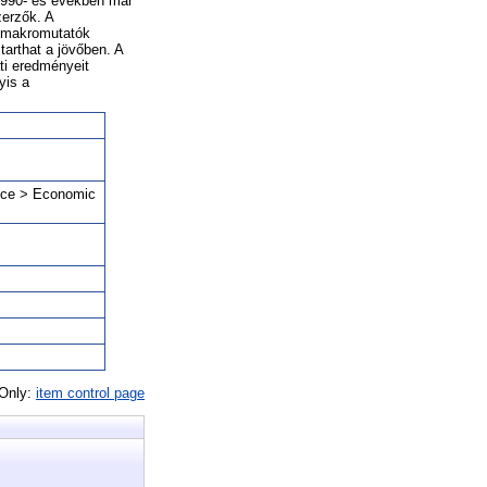
 1990- es években már
zerzők. A
t makromutatók
tarthat a jövőben. A
ati eredményeit
yis a
ence > Economic
 Only:
item control page