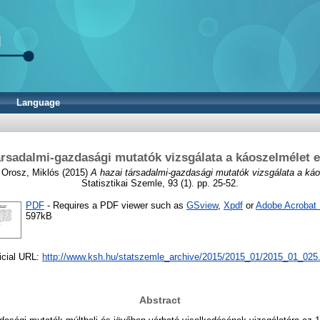
Language
ársadalmi-gazdasági mutatók vizsgálata a káoszelmélet 
d
Orosz, Miklós
(2015)
A hazai társadalmi-gazdasági mutatók vizsgálata a ká
Statisztikai Szemle, 93 (1). pp. 25-52.
PDF
- Requires a PDF viewer such as
GSview
,
Xpdf
or
Adobe Acrobat
597kB
icial URL:
http://www.ksh.hu/statszemle_archive/2015/2015_01/2015_01_025
Abstract