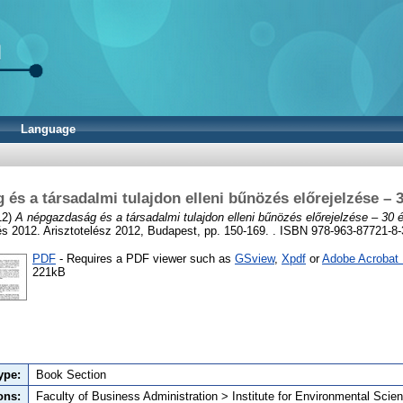
Language
és a társadalmi tulajdon elleni bűnözés előrejelzése – 3
12)
A népgazdaság és a társadalmi tulajdon elleni bűnözés előrejelzése – 30 é
és 2012. Arisztotelész 2012, Budapest, pp. 150-169. . ISBN 978-963-87721-8-
PDF
- Requires a PDF viewer such as
GSview
,
Xpdf
or
Adobe Acrobat
221kB
ype:
Book Section
ons:
Faculty of Business Administration > Institute for Environmental Scie