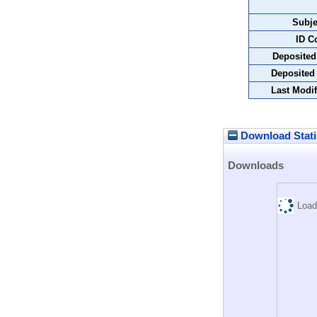
Subje
ID C
Deposited
Deposited
Last Modif
Download Stati
Downloads
Load