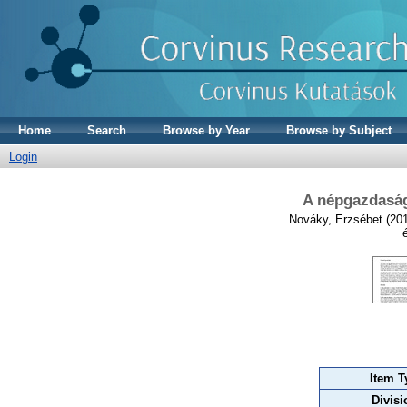
Home
Search
Browse by Year
Browse by Subject
Login
A népgazdaság 
Nováky, Erzsébet
(20
Item T
Divisi