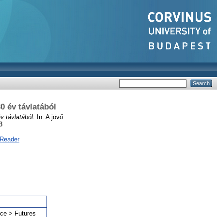
0 év távlatából
v távlatából.
In: A jövő
3
 Reader
nce > Futures