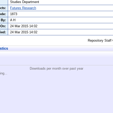
Studies Department
cts:
Futures Research
ode:
1873
 By:
A H
 On:
24 Mar 2015 14:02
ied:
24 Mar 2015 14:02
Repository Staff
stics
Downloads per month over past year
ing...