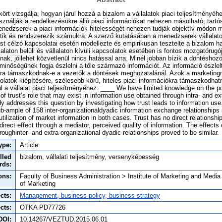
ört vizsgálja, hogyan járul hozzá a bizalom a vállalatok piaci teljesítményéhe
ználják a rendelkezésükre álló piaci információkat nehezen másolható, tartó
enedzserek a piaci információk hitelességét nehezen tudják objektív módon m
ik és rendszerezik számukra. A szerző kutatásában a menedzserek vállalaton 
dást célzó kapcsolatai esetén modellezte és empirikusan tesztelte a bizalom h
lalaton belüli és vállalaton kívüli kapcsolatok esetében is fontos mozgatórugó
nak, jóllehet közvetlenül nincs hatással arra. Minél jobban bízik a döntéshoz
 minőségűnek fogja észlelni a tőle származó információt. Az információ észle
ra támaszkodnak-e a vezetők a döntések meghozatalánál. Azok a marketing
latok kiépítésére, szélesebb körű, hiteles piaci információkra támaszkodhat
l a vállalat piaci teljesítményéhez. ____ We have limited knowledge on the po
 of trust’s role that may exist in information use obtained through intra- and ex
dy addresses this question by investigating how trust leads to information use
ub-ample of 158 inter-organizationaldyadic information exchange relationships 
 utilization of market information in both cases. Trust has no direct relationshi
direct effect through a mediator, perceived quality of information. The effects 
roughinter- and extra-organizational dyadic relationships proved to be similar.
ype:
Article
lled
bizalom, vállalati teljesítmény, versenyképesség
rds:
ons:
Faculty of Business Administration > Institute of Marketing and Medi
of Marketing
cts:
Management, business policy, business strategy
cts:
OTKA PD77726
DOI:
10.14267/VEZTUD.2015.06.01