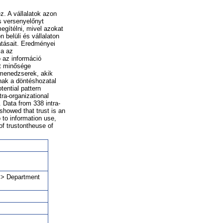
z. A vállalatok azon
s versenyelőnyt
egítélni, mivel azokat
belüli és vállalaton
atásait. Eredményei
ja az
ó az információ
lt minősége
menedzserek, akik
nak a döntéshozatal
tential pattern
tra-organizational
. Data from 338 intra-
showed that trust is an
p to information use,
of trustontheuse of
a > Department