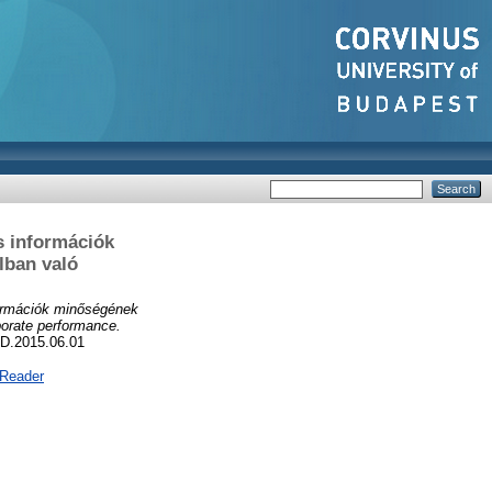
s információk
lban való
formációk minőségének
porate performance.
UD.2015.06.01
 Reader