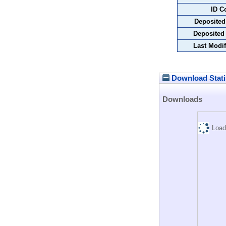
ID C
Deposited
Deposited
Last Modif
Download Stati
Downloads
Load