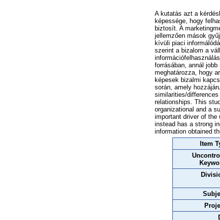
A kutatás azt a kérdésk
képessége, hogy felhas
biztosít. A marketingm
jellemzően mások gyűjt
kívüli piaci informáló
szerint a bizalom a vál
információfelhasználás
forrásában, annál jobb
meghatározza, hogy ar
képesek bizalmi kapcso
során, amely hozzájáru
similarities/differences
relationships. This stu
organizational and a s
important driver of the
instead has a strong in
information obtained th
Item T
Uncontro
Keywo
Divisi
Subje
Proje