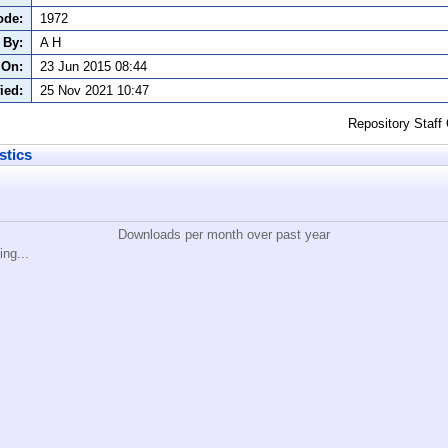
ode:
1972
 By:
A H
 On:
23 Jun 2015 08:44
ied:
25 Nov 2021 10:47
Repository Staff
stics
Downloads per month over past year
ing...