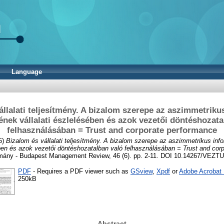
Language
állalati teljesítmény. A bizalom szerepe az aszimmetriku
nek vállalati észlelésében és azok vezetői döntéshozata
felhasználásában = Trust and corporate performance
5)
Bizalom és vállalati teljesítmény. A bizalom szerepe az aszimmetrikus in
ében és azok vezetői döntéshozatalban való felhasználásában = Trust and cor
ány - Budapest Management Review, 46 (6). pp. 2-11. DOI 10.14267/VEZT
PDF
- Requires a PDF viewer such as
GSview
,
Xpdf
or
Adobe Acrobat
250kB
Abstract