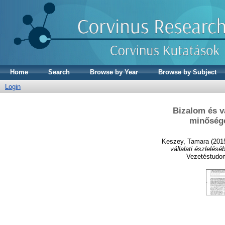
Home
Search
Browse by Year
Browse by Subject
Login
Bizalom és v
minőségé
Keszey, Tamara
(201
vállalati észlelés
Vezetéstudom