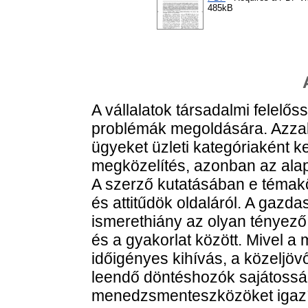
485kB
A vállalatok társadalmi felelős
problémák megoldására. Azzal,
ügyeket üzleti kategóriaként ke
megközelítés, azonban az ala
A szerző kutatásában e témak
és attitűdök oldaláról. A gazd
ismerethiány az olyan tényező
és a gyakorlat között. Mivel 
időigényes kihívás, a közeljöv
leendő döntéshozók sajátossá
menedzsmenteszközöket igazít