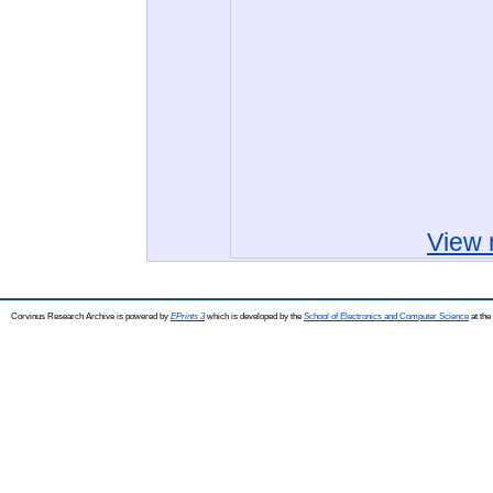
View 
Corvinus Research Archive is powered by
EPrints 3
which is developed by the
School of Electronics and Computer Science
at the