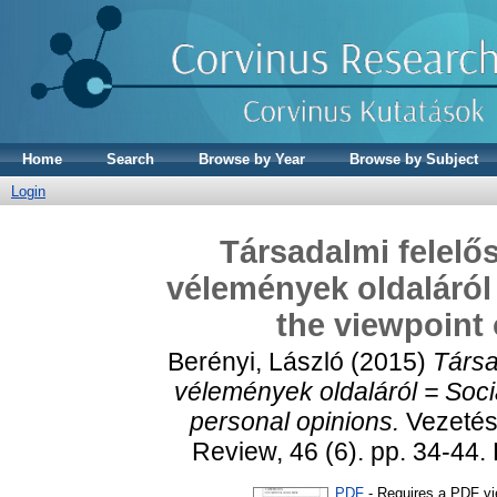
Home
Search
Browse by Year
Browse by Subject
Login
Társadalmi felelő
vélemények oldaláról 
the viewpoint 
Berényi, László
(2015)
Társa
vélemények oldaláról = Socia
personal opinions.
Vezetés
Review, 46 (6). pp. 34-4
PDF
- Requires a PDF v