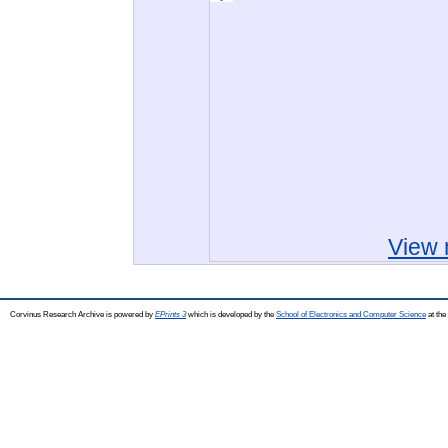
View 
Corvinus Research Archive is powered by
EPrints 3
which is developed by the
School of Electronics and Computer Science
at the