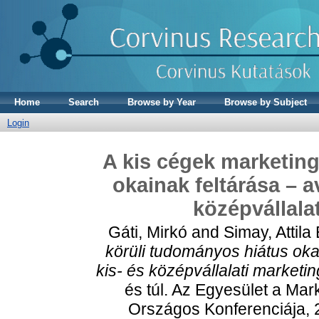
Home
Search
Browse by Year
Browse by Subject
Login
A kis cégek marketing
okainak feltárása – a
középvállala
Gáti, Mirkó
and
Simay, Attila
körüli tudományos hiátus oka
kis- és középvállalati marketin
és túl. Az Egyesület a Mar
Országos Konferenciája, 