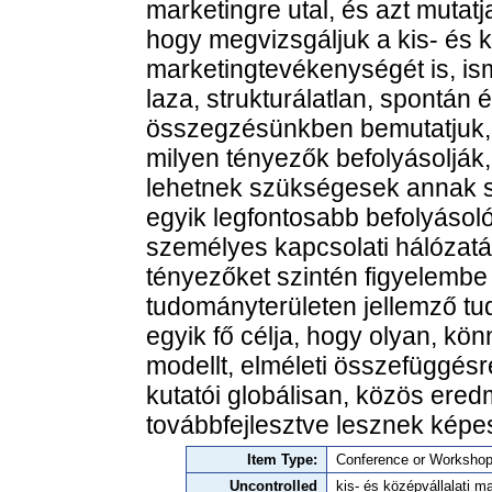
marketingre utal, és azt muta
hogy megvizsgáljuk a kis- és k
marketingtevékenységét is, is
laza, strukturálatlan, spontán é
összegzésünkben bemutatjuk,
milyen tényezők befolyásolják
lehetnek szükségesek annak 
egyik legfontosabb befolyásol
személyes kapcsolati hálózatá
tényezőket szintén figyelembe
tudományterületen jellemző tu
egyik fő célja, hogy olyan, kö
modellt, elméleti összefüggésr
kutatói globálisan, közös ere
továbbfejlesztve lesznek képe
Item Type:
Conference or Workshop
Uncontrolled
kis- és középvállalati 