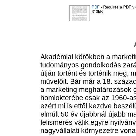
PDF
- Requires a PDF v
313kB
Akadémiai körökben a market
tudományos gondolkodás zará
útján történt és történik meg, 
művelőit. Bár már a 18. századi
a marketing meghatározások g
homlokterébe csak az 1960-as 
ezért mi is ettől kezdve beszé
elmúlt 50 év újabbnál újabb ma
felismerés válik egyre nyilván
nagyvállalati környezetre vona