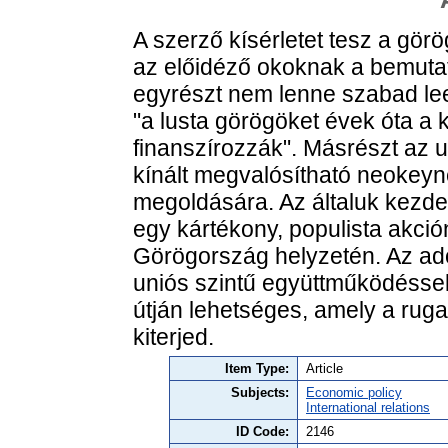
A szerző kísérletet tesz a gör
az előidéző okoknak a bemutat
egyrészt nem lenne szabad lee
"a lusta görögöket évek óta 
finanszírozzák". Másrészt az 
kínált megvalósítható neokeyne
megoldására. Az általuk kezd
egy kártékony, populista akción
Görögország helyzetén. Az ad
uniós szintű együttműködéssel
útján lehetséges, amely a ruga
kiterjed.
Item Type:
Article
Subjects:
Economic policy
International relations
ID Code:
2146