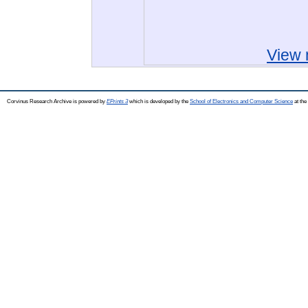
View 
Corvinus Research Archive is powered by
EPrints 3
which is developed by the
School of Electronics and Computer Science
at the