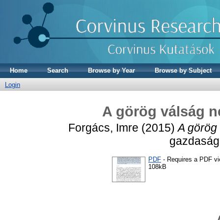
Home
Search
Browse by Year
Browse by Subject
Login
A görög válság n
Forgács, Imre
(2015)
A görög 
gazdaság,
PDF
- Requires a PDF v
108kB