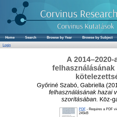
Home
Search
Browse by Year
Browse by Subject
Login
A 2014–2020-a
felhasználásának 
kötelezetts
Győriné Szabó, Gabriella
(20
felhasználásának hazai v
szorításában.
Köz-ga
PDF
- Requires a PDF v
245kB