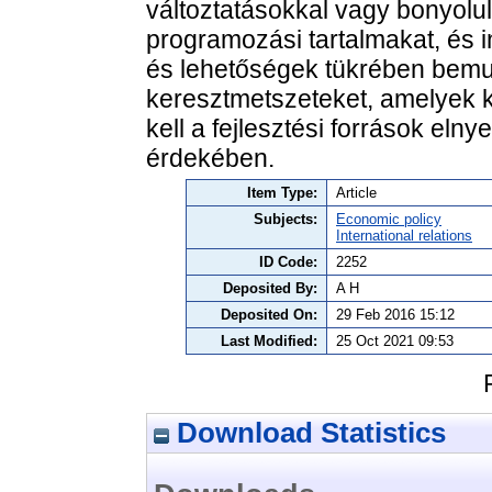
változtatásokkal vagy bonyolult
programozási tartalmakat, és 
és lehetőségek tükrében bemut
keresztmetszeteket, amelyek 
kell a fejlesztési források eln
érdekében.
Item Type:
Article
Subjects:
Economic policy
International relations
ID Code:
2252
Deposited By:
A H
Deposited On:
29 Feb 2016 15:12
Last Modified:
25 Oct 2021 09:53
Download Statistics