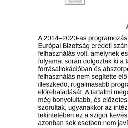
A 2014–2020-as programozási 
Európai Bizottság eredeti szá
felhasználás volt, amelynek e
folyamat során dolgozták ki a 
forrásallokációban és abszorp
felhasználás nem segítette el
illeszkedő, rugalmasabb progr
előrehaladását. A tartalmi meg
még bonyolultabb, és előzetese
szorultak, ugyanakkor az inté
tekintetében ez a szigor kevés
azonban sok esetben nem javít