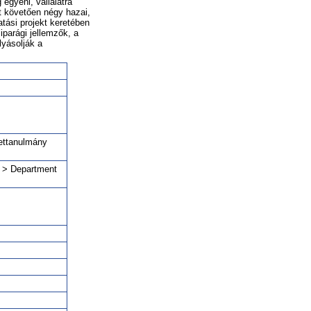
egyéni, vállalatra
t követően négy hazai,
tási projekt keretében
iparági jellemzők, a
lyásolják a
settanulmány
s > Department