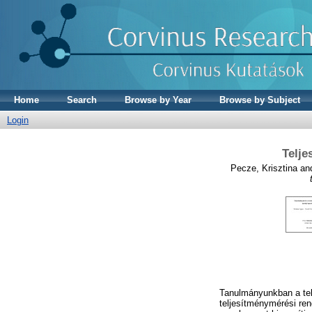
Home
Search
Browse by Year
Browse by Subject
Login
Telje
Pecze, Krisztina
an
Tanulmányunkban a telj
teljesítménymérési re