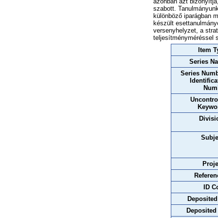
azonban azt bizonyítja
szabott. Tanulmányunkb
különböző iparágban mű
készült esettanulmányo
versenyhelyzet, a strat
teljesítményméréssel 
Item T
Series N
Series Numb
Identifica
Num
Uncontro
Keywo
Divisi
Subje
Proje
Referen
ID C
Deposited
Deposited