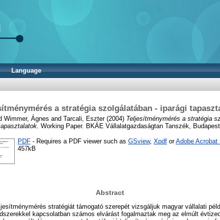
Language
sítménymérés a stratégia szolgálatában - iparági tapaszt
d
Wimmer, Ágnes
and
Tarcali, Eszter
(2004)
Teljesítménymérés a stratégia sz
tapasztalatok.
Working Paper. BKÁE Vállalatgazdaságtan Tanszék, Budapest
PDF
- Requires a PDF viewer such as
GSview
,
Xpdf
or
Adobe Acrobat
457kB
Abstract
esítménymérés stratégiát támogató szerepét vizsgáljuk magyar vállalati péld
ndszerekkel kapcsolatban számos elvárást fogalmaztak meg az elmúlt évtized