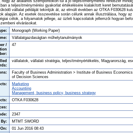
, hogy az általános szempontokon túl a jó teljesítménymérési rendszer mindig 
an a teljesítménymérési gyakorlat értékelésére kialakított keret bemutatásá
ködő vállalat példáját tekintjük át, az elmúlt években az OTKA F030628 kuta
k alapján. Az esetek összevetése során célunk annak illusztrálása, hogy az 
égiai célok, a folyamatok jellege, az üzleti kapcsolatok jellemzői hogyan befo
szembeni elvárásokat.
ype:
Monograph (Working Paper)
ame:
Vállalatgazdaságtan műhelytanulmányok
er /
47
tion
ber:
lled
vállalatok, vállalati stratégia, teljesítményértékelés, Magyarország, e
rds:
ons:
Faculty of Business Administration > Institute of Business Economic
of Decision Sciences
cts:
Marketing
Accounting
Management, business policy, business strategy
cts:
OTKA F030628
ces:
ode:
2347
 By:
MTMT SWORD
 On:
01 Jun 2016 08:43