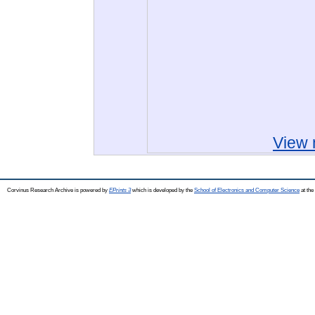
View 
Corvinus Research Archive is powered by
EPrints 3
which is developed by the
School of Electronics and Computer Science
at the