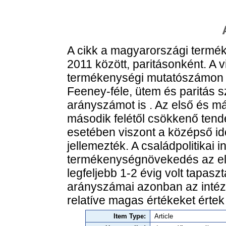
A cikk a magyarországi termé
2011 között, paritásonként. A
termékenységi mutatószámon k
Feeney-féle, ütem és paritás sz
arányszámot is . Az első és m
második felétől csökkenő tend
esetében viszont a középső id
jellemezték. A családpolitikai 
termékenységnövekedés az el
legfeljebb 1-2 évig volt tapaszt
arányszámai azonban az intéz
relatíve magas értékeket értek 
Item Type:
Article