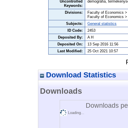
Uncontrolled
demográfia, termékenys
Keywords:
Divisions:
Faculty of Economics >
Faculty of Economics >
Subjects:
General statistics
ID Code:
2453
Deposited By:
A H
Deposited On:
13 Sep 2016 11:56
Last Modified:
25 Oct 2021 10:57
Download Statistics
Downloads
Downloads per
Loading...