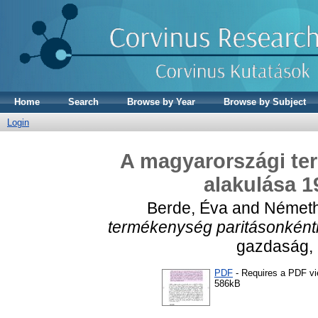
Home
Search
Browse by Year
Browse by Subject
Login
A magyarországi te
alakulása 1
Berde, Éva
and
Németh
termékenység paritásonkénti
gazdaság, 1
PDF
- Requires a PDF v
586kB