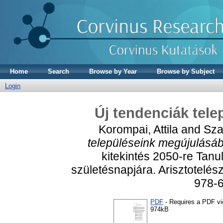
Home
Search
Browse by Year
Browse by Subject
Login
Új tendenciák tel
Korompai, Attila
and
Sza
településeink megújulásá
kitekintés 2050-re Tan
születésnapjára. Arisztotelés
978-
PDF
- Requires a PDF v
974kB