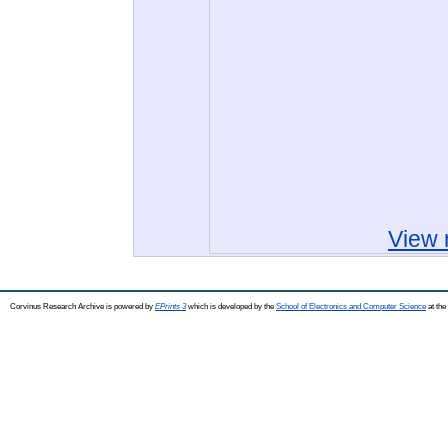
View 
Corvinus Research Archive is powered by
EPrints 3
which is developed by the
School of Electronics and Computer Science
at the