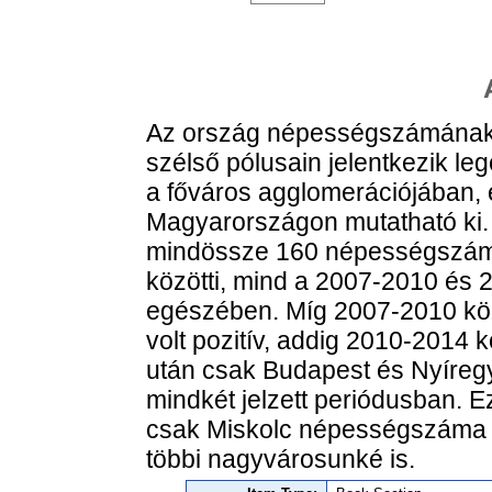
Az ország népességszámának 
szélső pólusain jelentkezik l
a főváros agglomerációjában, 
Magyarországon mutatható ki.
mindössze 160 népességszám
közötti, mind a 2007-2010 és 
egészében. Míg 2007-2010 köz
volt pozitív, addig 2010-2014
után csak Budapest és Nyíre
mindkét jelzett periódusban. 
csak Miskolc népességszáma 
többi nagyvárosunké is.