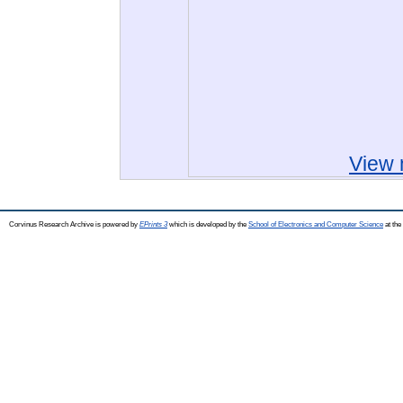
View 
Corvinus Research Archive is powered by
EPrints 3
which is developed by the
School of Electronics and Computer Science
at the