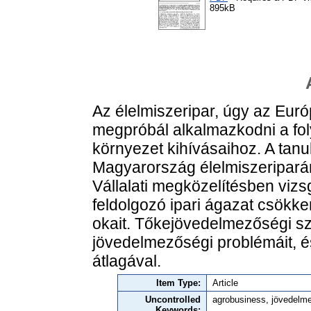
895kB
Az élelmiszeripar, úgy az Eur
megpróbál alkalmazkodni a fo
környezet kihívásaihoz. A tan
Magyarország élelmiszeripará
Vállalati megközelítésben vizs
feldolgozó ipari ágazat csök
okait. Tőkejövedelmezőségi szá
jövedelmezőségi problémáit, é
átlagával.
Item Type:
Article
Uncontrolled
agrobusiness, jövedelm
Keywords: