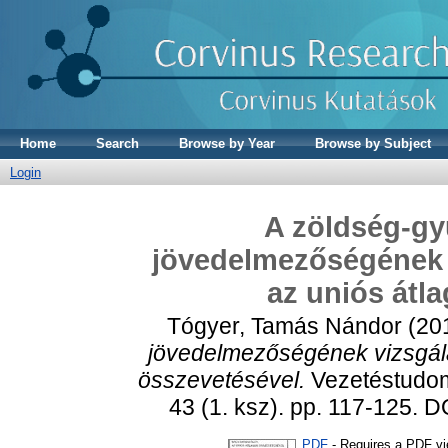
Home
Search
Browse by Year
Browse by Subject
Login
A zöldség-gy
jövedelmezőségének 
az uniós átl
Tógyer, Tamás Nándor
(20
jövedelmezőségének vizsgál
összevetésével.
Vezetéstudom
43 (1. ksz). pp. 117-125.
PDF
- Requires a PDF v