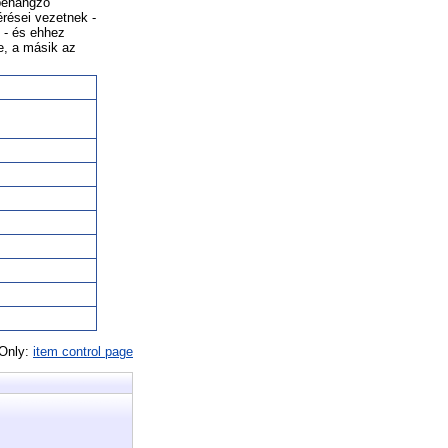
ybehangzó
érései vezetnek -
 - és ehhez
e, a másik az
 Only:
item control page