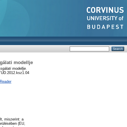
gálati modellje
sgálati modellje.
ZTUD.2012.ksz1.04
 Reader
t, miszerint: a
morülésében (EU,