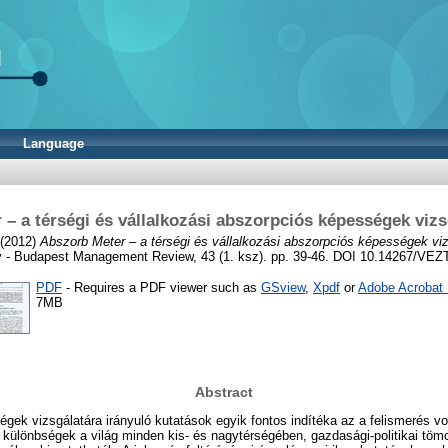
Language
– a térségi és vállalkozási abszorpciós képességek vizs
(2012)
Abszorb Meter – a térségi és vállalkozási abszorpciós képességek viz
- Budapest Management Review, 43 (1. ksz). pp. 39-46. DOI 10.14267/VE
PDF
- Requires a PDF viewer such as
GSview
,
Xpdf
or
Adobe Acrobat
7MB
Abstract
ek vizsgálatára irányuló kutatások egyik fontos indítéka az a felismerés vol
eli különbségek a világ minden kis- és nagytérségében, gazdasági-politikai tö