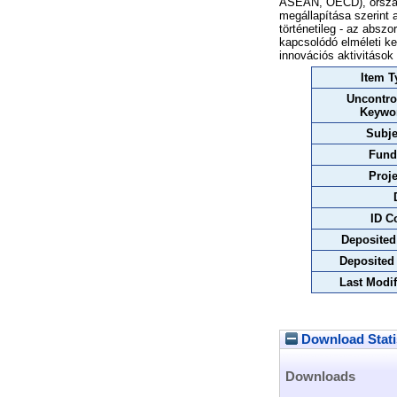
ASEAN, OECD), országá
megállapítása szerint 
történetileg - az absz
kapcsolódó elméleti ke
innovációs aktivitások 
Item T
Uncontro
Keywo
Subje
Fund
Proje
ID C
Deposited
Deposited
Last Modif
Download Stati
Downloads