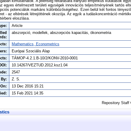
ban kimutathatók. A jelenség feltárására irányuló empirikus kutatások eg
az egyes értelmezett területi egységek innovációs teljesítményének tartós elt
orpciós potenciálok markáns különbözőségéhez. Ezen belül két fontos tényező
ret - az eltérések létrejöttének okozója. Az egyik a tudáskoncentráció mérték
térbeni eloszlása.
ype:
Article
lled
abszorpció, modellek, abszorpciós kapacitás, ökonometria
rds:
cts:
Mathematics, Econometrics
ers:
Európai Szociális Alap
cts:
TÁMOP-4.2.1.B-10/2/KONV-2010-0001
DOI:
10.14267/VEZTUD.2012.ksz1.04
ode:
2547
 By:
Z. S.
 On:
13 Dec 2016 15:21
ied:
15 Feb 2021 14:35
Repository Staff
stics