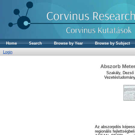
Home
Search
Browse by Year
Browse by Subject
Login
Abszorb Meter 
Szakály, Dezső
Vezetéstudomány 
Az abszorpdós képesség
regionális fejlettségb