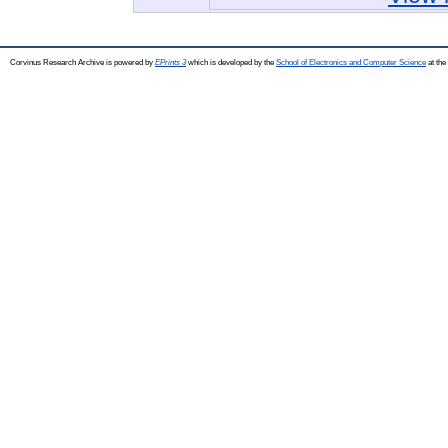
Corvinus Research Archive is powered by
EPrints 3
which is developed by the
School of Electronics and Computer Science
at the