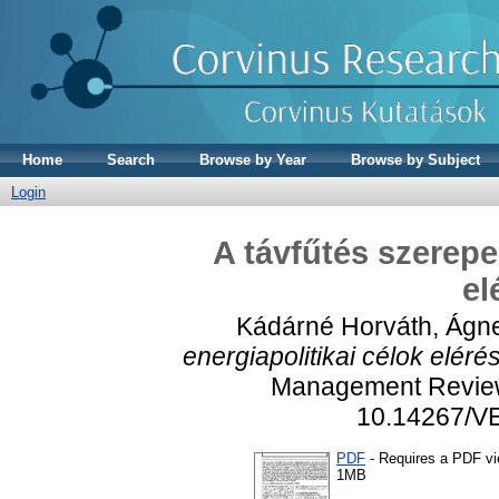
Home
Search
Browse by Year
Browse by Subject
Login
A távfűtés szerepe
el
Kádárné Horváth, Ágn
energiapolitikai célok eléré
Management Review,
10.14267/V
PDF
- Requires a PDF v
1MB