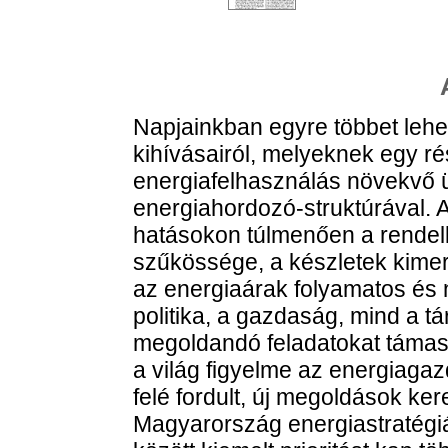
Napjainkban egyre többet lehet
kihívásairól, melyeknek egy r
energiafelhasználás növekvő ü
energiahordozó-struktúrával. 
hatásokon túlmenően a rendelk
szűkössége, a készletek kime
az energiaárak folyamatos és
politika, a gazdaság, mind a t
megoldandó feladatokat támasz
a világ figyelme az energiagaz
felé fordult, új megoldások ke
Magyarország energiastratégiá