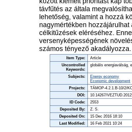
között kiemelt prioritást kap t
távfűtés az általa megvalósíth
lehetőség, valamint a hozzá k
nagymértékben hozzájárulhat az
célkitűzések eléréséhez. Ennek
versenyképességének növelés
számos tényező akadályozza. A
Item Type:
Article
Uncontrolled
globális energiaválság, e
Keywords:
Subjects:
Energy economy
Economic development
Projects:
TÁMOP-4.2.1.B-10/2/K
DOI:
10.14267/VEZTUD.2012
ID Code:
2553
Deposited By:
Z. S.
Deposited On:
15 Dec 2016 18:10
Last Modified:
16 Feb 2021 10:24