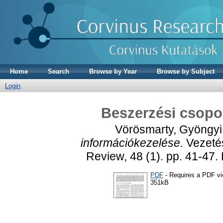
Home
Search
Browse by Year
Browse by Subject
Login
Beszerzési csopo
Vörösmarty, Gyöngyi
információkezelése.
Vezeté
Review, 48 (1). pp. 41-4
PDF
- Requires a PDF v
351kB