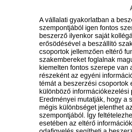
A vállalati gyakorlatban a bes
szempontjából igen fontos sz
beszerző ilyenkor saját kollégái
erősödésével a beszállító sza
csoportok jellemzően eltérő fu
szakembereket foglalnak magu
kiemelten fontos szerepe van
részeként az egyéni informáci
témát a beszerzési csoportok e
különböző információkezelési p
Eredményei mutatják, hogy a 
mégis különbséget jelenthet a
szempontjából. Így feltételezh
esetében az eltérő információ
odafigyelés segítheti a beszer