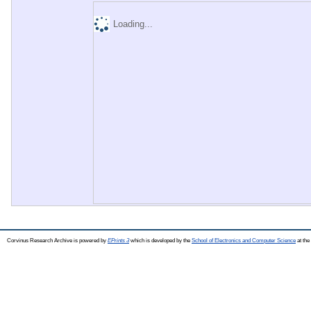
Loading...
Corvinus Research Archive is powered by
EPrints 3
which is developed by the
School of Electronics and Computer Science
at the