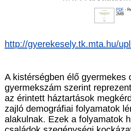
PDF
- R
2MB
http://gyerekesely.tk.mta.hu/
A kistérségben élő gyermekes 
gyermekszám szerint reprezentat
az érintett háztartások megkér
zajló demográfiai folyamatok 
alakulnak. Ezek a folyamatok h
családok szegénységi kockázatá