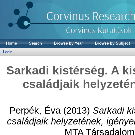
Home
Search
Browse by Year
Browse by Subject
Login
Sarkadi kistérség. A k
családjaik helyzeté
Perpék, Éva
(2013)
Sarkadi ki
családjaik helyzetének, igénye
MTA Társadalomt