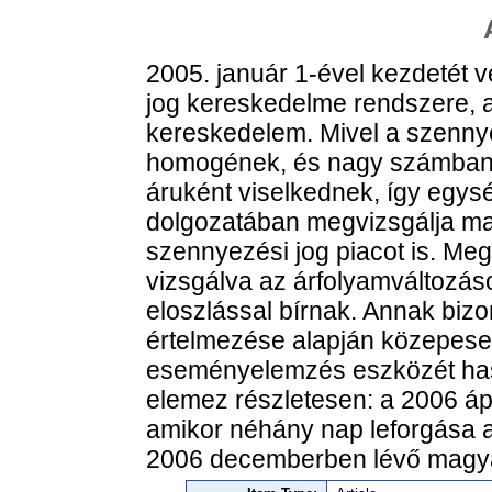
2005. január 1-ével kezdetét 
jog kereskedelme rendszere, 
kereskedelem. Mivel a szennye
homogének, és nagy számban v
áruként viselkednek, így egysé
dolgozatában megvizsgálja mag
szennyezési jog piacot is. Meg
vizsgálva az árfolyamváltozás
eloszlással bírnak. Annak biz
értelmezése alapján közepesen
eseményelemzés eszközét has
elemez részletesen: a 2006 ápr
amikor néhány nap leforgása ala
2006 decemberben lévő magya