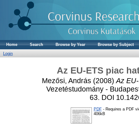
Home
Search
Browse by Year
Browse by Subject
Login
Az EU-ETS piac ha
Mezősi, András
(2008)
Az EU-
Vezetéstudomány - Budapest
63. DOI 10.14
PDF
- Requires a PDF v
406kB