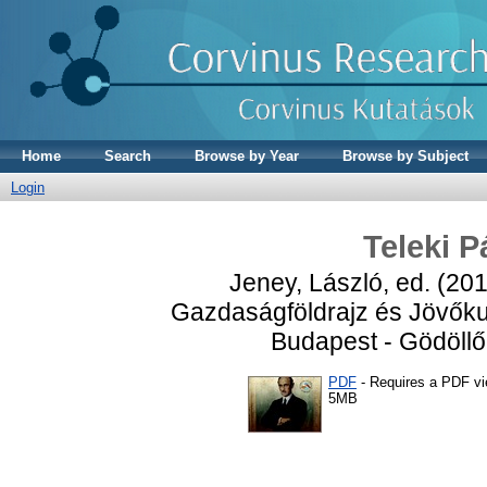
Home
Search
Browse by Year
Browse by Subject
Login
Teleki P
Jeney, László
, ed. (20
Gazdaságföldrajz és Jövőkut
Budapest - Gödöllő
PDF
- Requires a PDF v
5MB