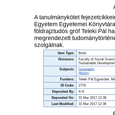
A tanulmánykötet fejezetcikkei
Egyetem Egyetemei Könyvtára 
földrajztudós gróf Teleki Pál h
megrendezett tudománytörténet
szolgálnak.
Item Type:
Book
Divisions:
Faculty of Social Scie
Sustainable Developmen
Subjects:
Geography
History
Funders:
Teleki Pál Egyesület, M
ID Code:
2774
Deposited By:
A H
Deposited On:
31 Mar 2017 12:38
Last Modified:
31 Mar 2017 12:38