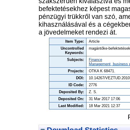
szakszerűen kiválasztva és me
befektetésekhez képest maga
pénzügyi trükkről van szó, a
kihasználásával és a cégekben
a jövedelmeket rendezi át.
Item Type:
Article
Uncontrolled
magántőke-befektetések
Keywords:
Subjects:
Finance
Management, business po
Projects:
OTKA K 68471.
DOI:
10.14267/VEZTUD.2010
ID Code:
2776
Deposited By:
Z. S.
Deposited On:
31 Mar 2017 17:06
Last Modified:
18 Mar 2021 12:37
Download Statistics