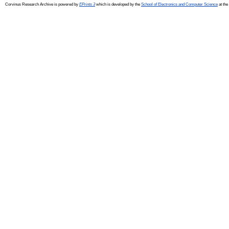
Corvinus Research Archive is powered by
EPrints 3
which is developed by the
School of Electronics and Computer Science
at the