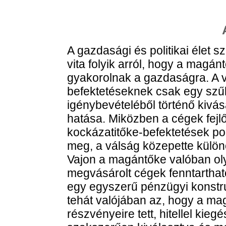
A gazdasági és politikai élet s
vita folyik arról, hogy a magán
gyakorolnak a gazdaságra. A 
befektetéseknek csak egy szűk
igénybevételéből történő kivá
hatása. Miközben a cégek fejl
kockázatitőke-befektetések poz
meg, a válság közepette különö
Vajon a magántőke valóban oly
megvásárolt cégek fenntarthat
egy egyszerű pénzügyi konstru
tehát valójában az, hogy a ma
részvényeire tett, hitellel kieg