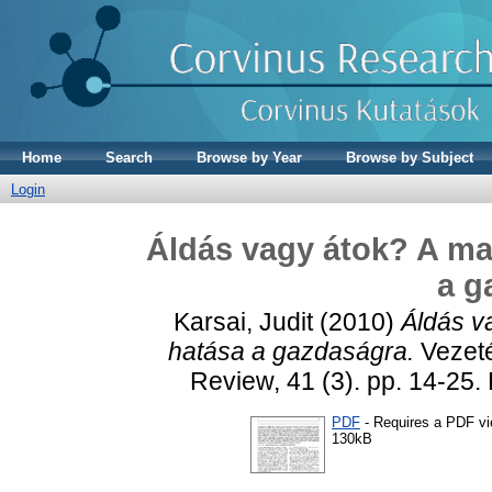
Home
Search
Browse by Year
Browse by Subject
Login
Áldás vagy átok? A ma
a g
Karsai, Judit
(2010)
Áldás v
hatása a gazdaságra.
Vezet
Review, 41 (3). pp. 14-2
PDF
- Requires a PDF v
130kB