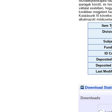
osztalékpolitikájára h
iparágak között, és ho
vállalat esetében, hog
korábban megjelent ha
Kutatásunk fő követke
alkalmazott módszerta
Item T
Divisi
Subje
Fund
ID C
Deposited
Deposited
Last Modif
Download Stati
Downloads