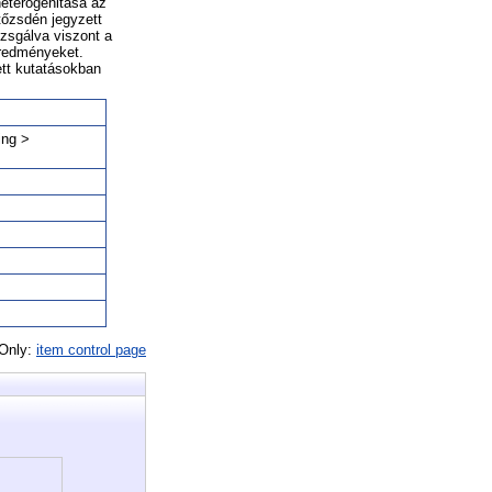
heterogenitása az
tőzsdén jegyzett
izsgálva viszont a
eredményeket.
ett kutatásokban
ing >
 Only:
item control page