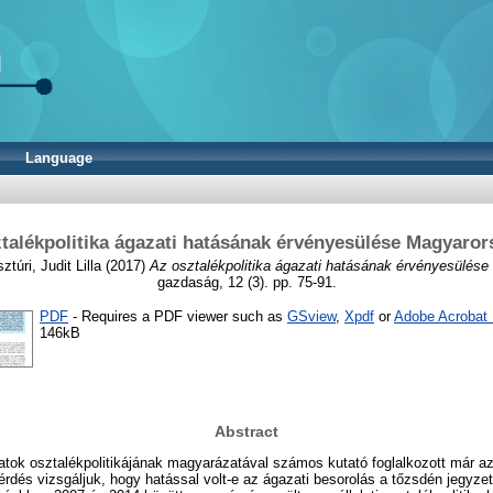
Language
talékpolitika ágazati hatásának érvényesülése Magyaro
ztúri, Judit Lilla
(2017)
Az osztalékpolitika ágazati hatásának érvényesülés
gazdaság, 12 (3). pp. 75-91.
PDF
- Requires a PDF viewer such as
GSview
,
Xpdf
or
Adobe Acrobat
146kB
Abstract
atok osztalékpolitikájának magyarázatával számos kutató foglalkozott már az
rdés vizsgáljuk, hogy hatással volt-e az ágazati besorolás a tőzsdén jegyzett