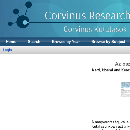
Home
Search
Browse by Year
Browse by Subject
Login
Az osz
Kerti, Noémi
and
Keres
A magyarországi vállal
Kutatásunkban azt a ké