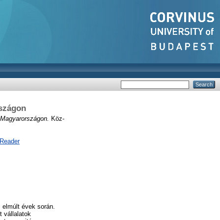
rszágon
e Magyarországon.
Köz-
 Reader
 elmúlt évek során.
 vállalatok