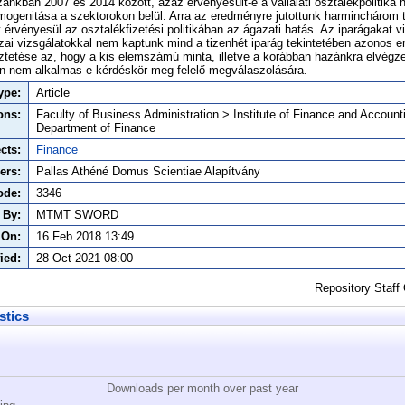
azánkban 2007 és 2014 között, azaz érvényesült-e a vállalati osztalékpolitika 
mogenitása a szektorokon belül. Arra az eredményre jutottunk harminchárom 
y érvényesül az osztalékfizetési politikában az ágazati hatás. Az iparágakat v
zai vizsgálatokkal nem kaptunk mind a tizenhét iparág tekintetében azonos 
ztetése az, hogy a kis elemszámú minta, illetve a korábban hazánkra elvégz
n nem alkalmas e kérdéskör meg felelő megválaszolására.
ype:
Article
ons:
Faculty of Business Administration > Institute of Finance and Account
Department of Finance
cts:
Finance
ers:
Pallas Athéné Domus Scientiae Alapítvány
ode:
3346
 By:
MTMT SWORD
 On:
16 Feb 2018 13:49
ied:
28 Oct 2021 08:00
Repository Staff
stics
Downloads per month over past year